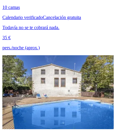
10 camas
Calendario verificado
Cancelación gratuita
Todavía no se te cobrará nada.
35 €
pers./noche (aprox.)