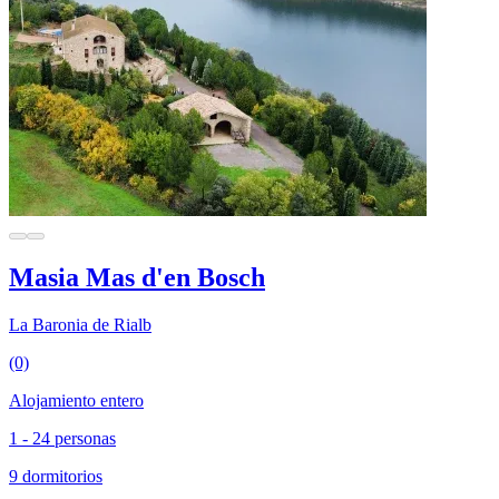
Masia Mas d'en Bosch
La Baronia de Rialb
(0)
Alojamiento entero
1 - 24 personas
9 dormitorios