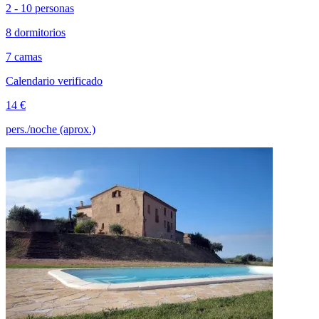
2 - 10 personas
8 dormitorios
7 camas
Calendario verificado
14 €
pers./noche (aprox.)