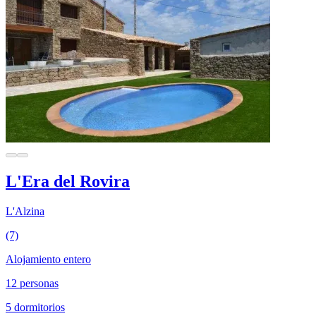
L'Era del Rovira
L'Alzina
(7)
Alojamiento entero
12 personas
5 dormitorios