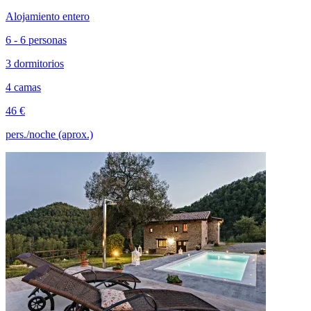
Alojamiento entero
6 - 6 personas
3 dormitorios
4 camas
46 €
pers./noche (aprox.)