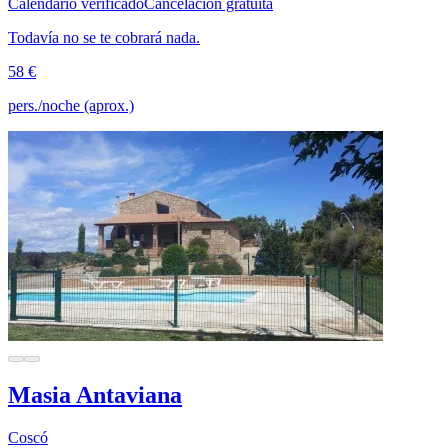
Calendario verificado
Cancelación gratuita
Todavía no se te cobrará nada.
58 €
pers./noche (aprox.)
Masia Antaviana
Coscó