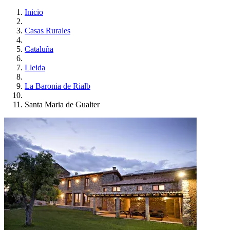
Inicio
Casas Rurales
Cataluña
Lleida
La Baronia de Rialb
Santa Maria de Gualter