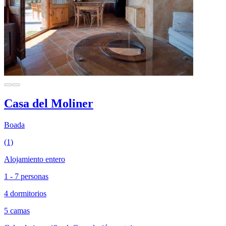
Casa del Moliner
Boada
(1)
Alojamiento entero
1 - 7 personas
4 dormitorios
5 camas