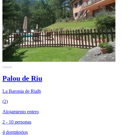
Palou de Riu
La Baronia de Rialb
(2)
Alojamiento entero
2 - 10 personas
4 dormitorios