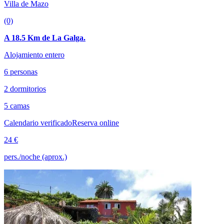
Villa de Mazo
(0)
A 18.5 Km de La Galga.
Alojamiento entero
6 personas
2 dormitorios
5 camas
Calendario verificado
Reserva online
24 €
pers./noche (aprox.)