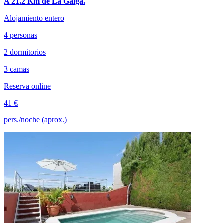
A 21.2 Km de La Galga.
Alojamiento entero
4 personas
2 dormitorios
3 camas
Reserva online
41 €
pers./noche (aprox.)