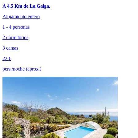
A 4.5 Km de La Galga.
Alojamiento entero
1 - 4 personas
2 dormitorios
3 camas
22 €
pers./noche (aprox.)