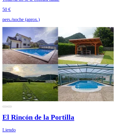
50 €
pers./noche (aprox.)
El Rincón de la Portilla
Liendo