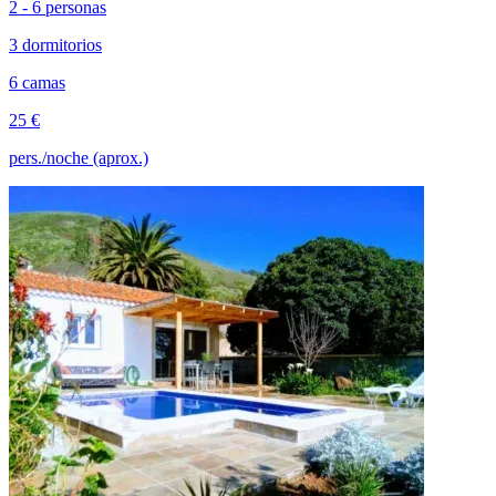
2 - 6 personas
3 dormitorios
6 camas
25 €
pers./noche (aprox.)