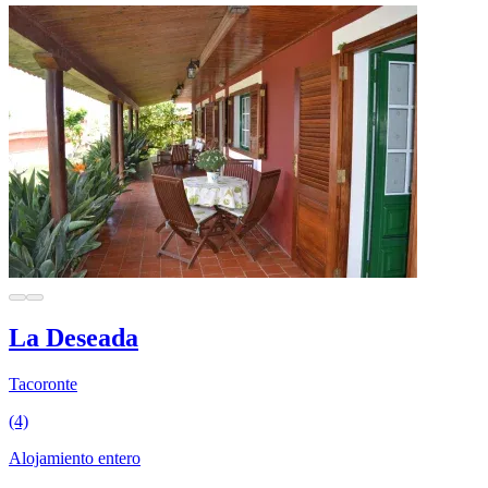
La Deseada
Tacoronte
(4)
Alojamiento entero