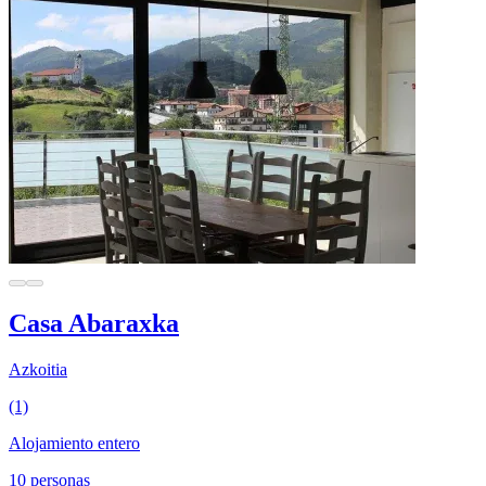
Casa Abaraxka
Azkoitia
(1)
Alojamiento entero
10 personas