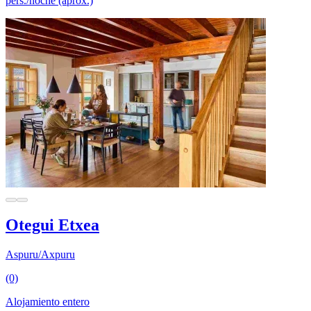
pers./noche (aprox.)
Otegui Etxea
Aspuru/Axpuru
(0)
Alojamiento entero