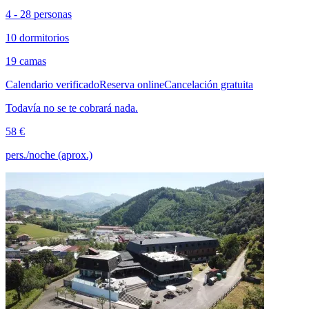
4 - 28 personas
10 dormitorios
19 camas
Calendario verificado
Reserva online
Cancelación gratuita
Todavía no se te cobrará nada.
58 €
pers./noche (aprox.)