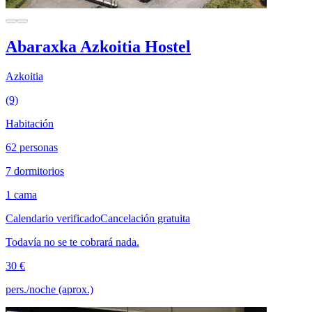
Abaraxka Azkoitia Hostel
Azkoitia
(9)
Habitación
62 personas
7 dormitorios
1 cama
Calendario verificado
Cancelación gratuita
Todavía no se te cobrará nada.
30 €
pers./noche (aprox.)