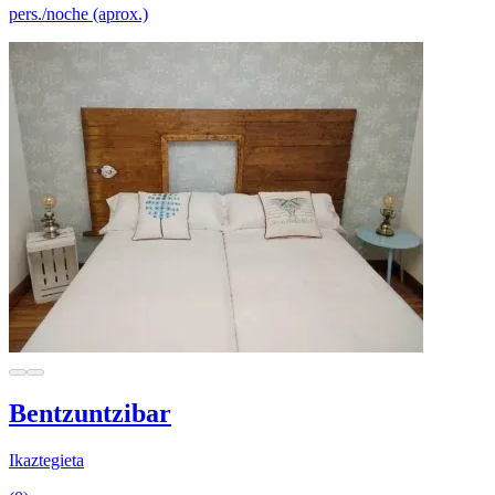
pers./noche (aprox.)
Bentzuntzibar
Ikaztegieta