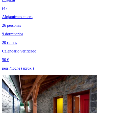
(4)
Alojamiento entero
26 personas
9 dormitorios
20 camas
Calendario verificado
50 €
pers./noche (aprox.)