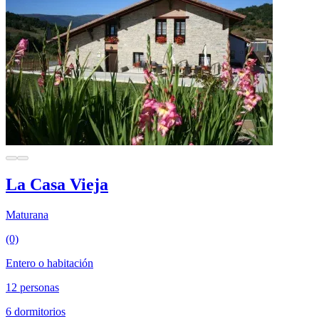
La Casa Vieja
Maturana
(0)
Entero o habitación
12 personas
6 dormitorios