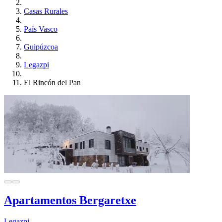
Casas Rurales
País Vasco
Guipúzcoa
Legazpi
El Rincón del Pan
Apartamentos Bergaretxe
Legazpi