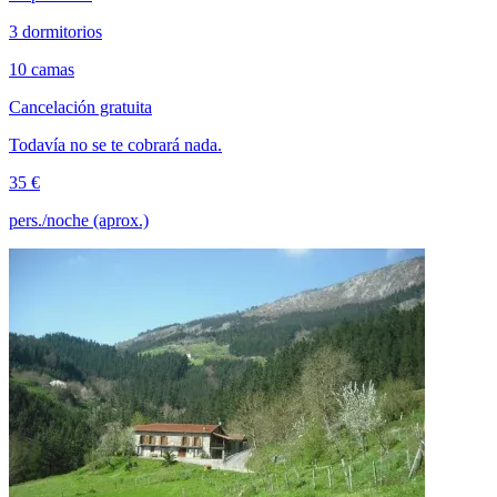
3 dormitorios
10 camas
Cancelación gratuita
Todavía no se te cobrará nada.
35 €
pers./noche (aprox.)