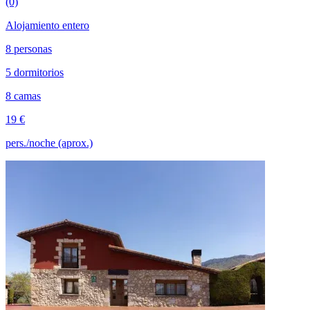
(0)
Alojamiento entero
8 personas
5 dormitorios
8 camas
19 €
pers./noche (aprox.)