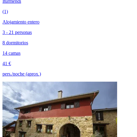
Iturmendi
(1)
Alojamiento entero
3 - 21 personas
8 dormitorios
14 camas
41 €
pers./noche (aprox.)