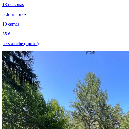
13 personas
5 dormitorios
10 camas
35 €
pers./noche (aprox.)