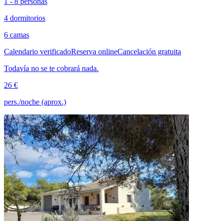
1 - 8 personas
4 dormitorios
6 camas
Calendario verificado
Reserva online
Cancelación gratuita
Todavía no se te cobrará nada.
26 €
pers./noche (aprox.)