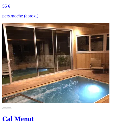
55 €
pers./noche (aprox.)
Cal Menut