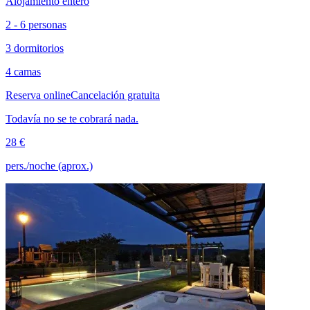
Alojamiento entero
2 - 6 personas
3 dormitorios
4 camas
Reserva online
Cancelación gratuita
Todavía no se te cobrará nada.
28 €
pers./noche (aprox.)