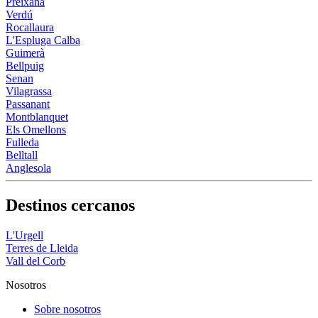
Preixana
Verdú
Rocallaura
L'Espluga Calba
Guimerà
Bellpuig
Senan
Vilagrassa
Passanant
Montblanquet
Els Omellons
Fulleda
Belltall
Anglesola
Destinos cercanos
L'Urgell
Terres de Lleida
Vall del Corb
Nosotros
Sobre nosotros