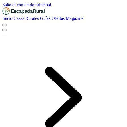
Salto al contenido principal
Inicio
Casas Rurales
Guías
Ofertas
Magazine
...