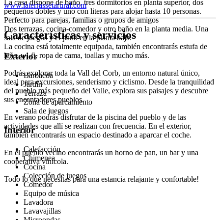
La casa dispone de baño, tres dormitorios en planta superior, dos
www.laterrassetarural.com
pequeños dobles y uno con literas para alojar hasta 10 personas.
Perfecto para parejas, familias o grupos de amigos
Dos terrazas, cocina-comedor y otro baño en la planta media. Una
Características y servicios
sala de juegos y el patio en la planta baja.
La cocina está totalmente equipada, también encontrarás estufa de
leña, wi-fi, ropa de cama, toallas y mucho más.
Exterior
Podrás explorar toda la Vall del Corb, un entorno natural único,
Barbacoa
ideal para excursiones, senderismo y ciclismo. Desde la tranquilidad
Jardín
del pueblo más pequeño del Valle, explora sus paisajes y descubre
Terraza
sus encantadores pueblos.
Zona de aparcamiento
Sala de juegos
En verano podrás disfrutar de la piscina del pueblo y de las
actividades que allí se realizan con frecuencia. En el exterior,
Interior
también encontrarás un espacio destinado a aparcar el coche.
Calefacción
En el pueblo vecino encontrarás un horno de pan, un bar y una
Chimenea
cooperativa vinícola.
Cocina
Colección de juegos
Todo lo que necesitas para una estancia relajante y confortable!
Comedor
Equipo de música
Lavadora
Lavavajillas
Microondas