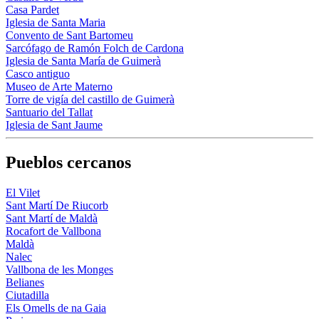
Casa Pardet
Iglesia de Santa Maria
Convento de Sant Bartomeu
Sarcófago de Ramón Folch de Cardona
Iglesia de Santa María de Guimerà
Casco antiguo
Museo de Arte Materno
Torre de vigía del castillo de Guimerà
Santuario del Tallat
Iglesia de Sant Jaume
Pueblos cercanos
El Vilet
Sant Martí De Riucorb
Sant Martí de Maldà
Rocafort de Vallbona
Maldà
Nalec
Vallbona de les Monges
Belianes
Ciutadilla
Els Omells de na Gaia