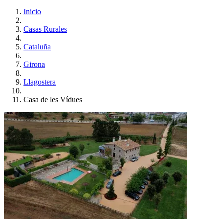
Inicio
Casas Rurales
Cataluña
Girona
Llagostera
Casa de les Vídues