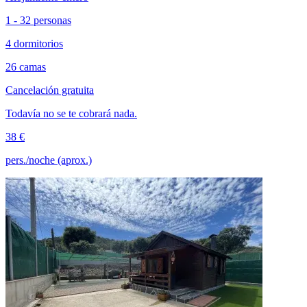
1 - 32 personas
4 dormitorios
26 camas
Cancelación gratuita
Todavía no se te cobrará nada.
38 €
pers./noche (aprox.)