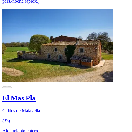
pers./noche (aprox.)
El Mas Pla
Caldes de Malavella
(33)
Alojamiento entero