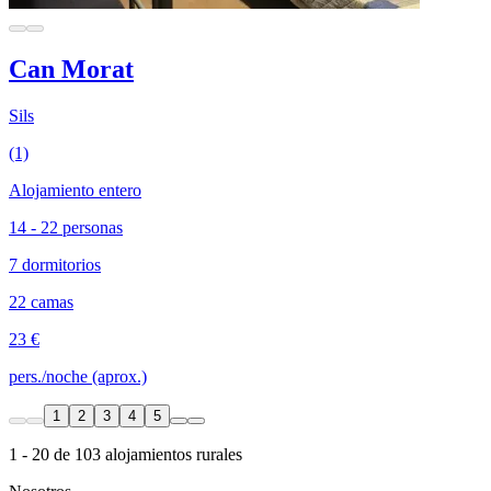
Can Morat
Sils
(1)
Alojamiento entero
14 - 22 personas
7 dormitorios
22 camas
23 €
pers./noche (aprox.)
1
2
3
4
5
1 - 20 de 103 alojamientos rurales