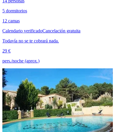
14 personas
5 dormitorios
12 camas
Calendario verificado
Cancelación gratuita
Todavía no se te cobrará nada.
29 €
pers./noche (aprox.)