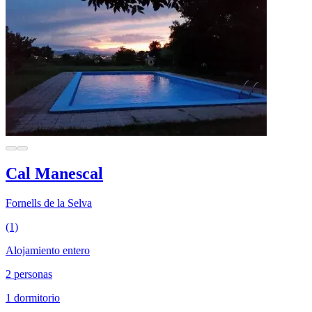
Cal Manescal
Fornells de la Selva
(1)
Alojamiento entero
2 personas
1 dormitorio