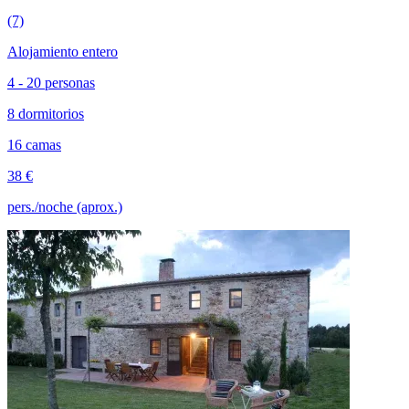
(7)
Alojamiento entero
4 - 20 personas
8 dormitorios
16 camas
38 €
pers./noche (aprox.)