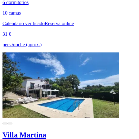
6 dormitorios
10 camas
Calendario verificado
Reserva online
31 €
pers./noche (aprox.)
Villa Martina