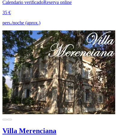
Calendario verificado
Reserva online
35 €
pers./noche (aprox.)
Villa Merenciana