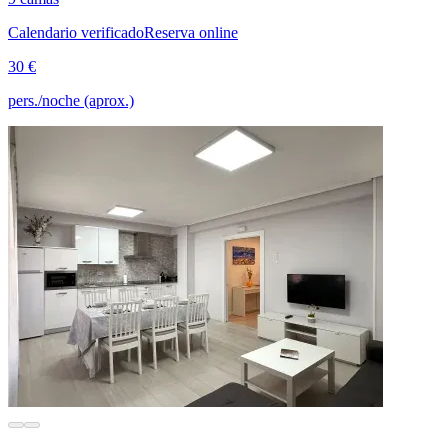
Calendario verificado
Reserva online
30 €
pers./noche (aprox.)