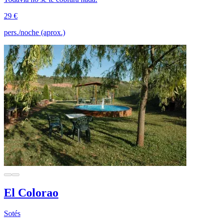
29 €
pers./noche (aprox.)
El Colorao
Sotés