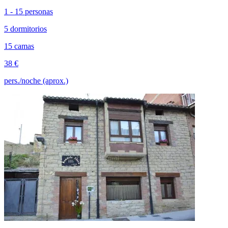
1 - 15 personas
5 dormitorios
15 camas
38 €
pers./noche (aprox.)