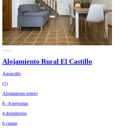
Alojamiento Rural El Castillo
Agoncillo
(1)
Alojamiento entero
8 - 8 personas
4 dormitorios
6 camas