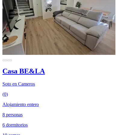
Casa BE&LA
Soto en Cameros
(0)
Alojamiento entero
8 personas
6 dormitorios