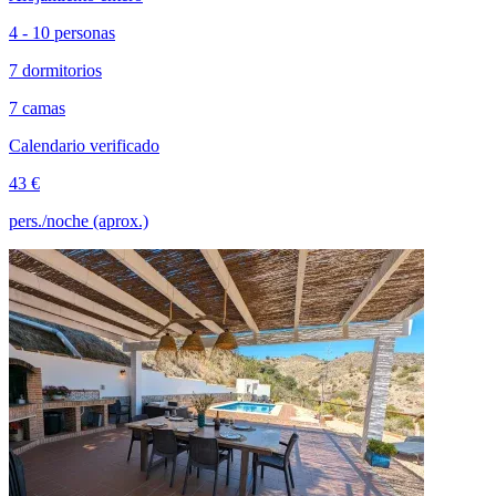
4 - 10 personas
7 dormitorios
7 camas
Calendario verificado
43 €
pers./noche (aprox.)