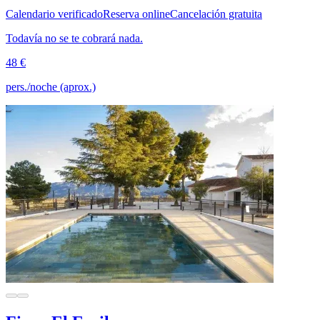
Calendario verificado
Reserva online
Cancelación gratuita
Todavía no se te cobrará nada.
48 €
pers./noche (aprox.)