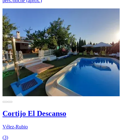
pers./noche (aprox.)
Cortijo El Descanso
Vélez-Rubio
(3)