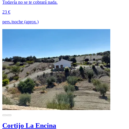
Todavía no se te cobrará nada.
23 €
pers./noche (aprox.)
Cortijo La Encina