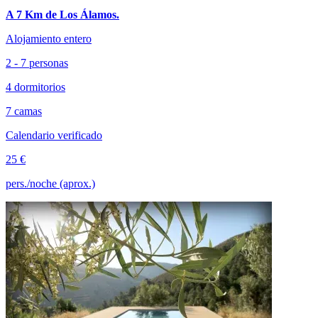
A 7 Km de Los Álamos.
Alojamiento entero
2 - 7 personas
4 dormitorios
7 camas
Calendario verificado
25 €
pers./noche (aprox.)