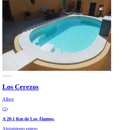
Los Cerezos
Albox
(2)
A 20.1 Km de Los Álamos.
Alojamiento entero