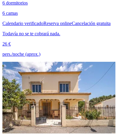
6 dormitorios
6 camas
Calendario verificado
Reserva online
Cancelación gratuita
Todavía no se te cobrará nada.
26 €
pers./noche (aprox.)