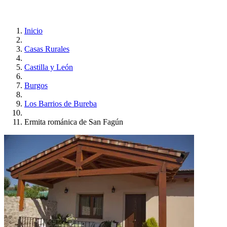
Inicio
Casas Rurales
Castilla y León
Burgos
Los Barrios de Bureba
Ermita románica de San Fagún