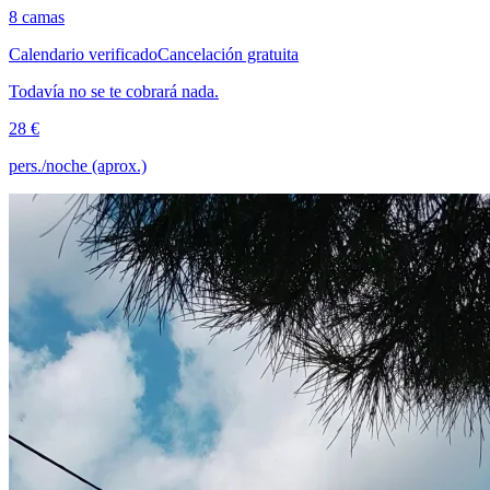
8 camas
Calendario verificado
Cancelación gratuita
Todavía no se te cobrará nada.
28 €
pers./noche (aprox.)