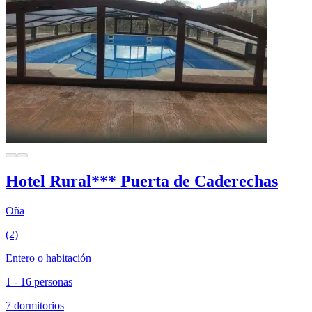
Hotel Rural*** Puerta de Caderechas
Oña
(2)
Entero o habitación
1 - 16 personas
7 dormitorios