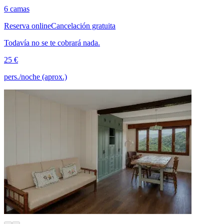
6 camas
Reserva online
Cancelación gratuita
Todavía no se te cobrará nada.
25 €
pers./noche (aprox.)