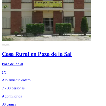
Casa Rural en Poza de la Sal
Poza de la Sal
(2)
Alojamiento entero
7 - 30 personas
9 dormitorios
30 camas