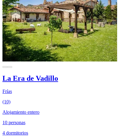
La Era de Vadillo
Frías
(10)
Alojamiento entero
10 personas
4 dormitorios