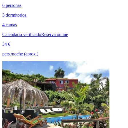
6 personas
3 dormitorios
4 camas
Calendario verificado
Reserva online
34 €
pers./noche (aprox.)