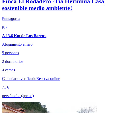
Finca El Rodadero -Tía Herminia Casa
sostenible medio ambiente!
Puntagorda
(0)
A 13.6 Km de Los Barros.
Alojamiento entero
5 personas
2 dormitorios
4 camas
Calendario verificado
Reserva online
71 €
pers./noche (aprox.)