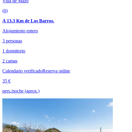
Villa de Mazo
(0)
A 13.3 Km de Los Barros.
Alojamiento entero
3 personas
1 dormitorio
2 camas
Calendario verificado
Reserva online
35 €
pers./noche (aprox.)