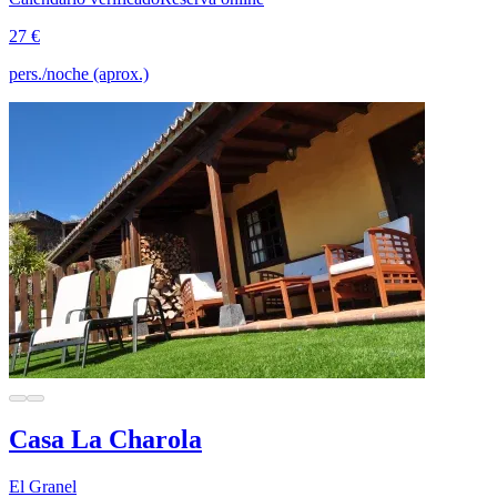
27 €
pers./noche (aprox.)
Casa La Charola
El Granel