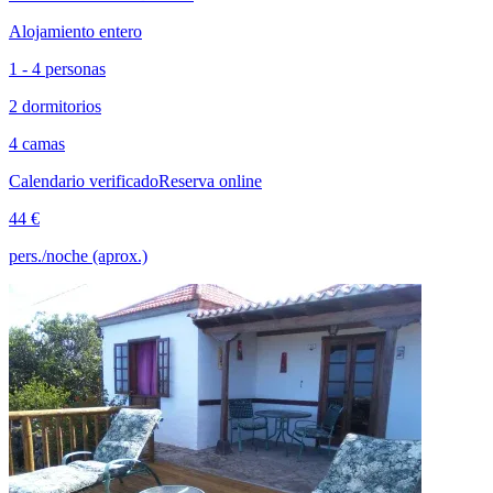
Alojamiento entero
1 - 4 personas
2 dormitorios
4 camas
Calendario verificado
Reserva online
44 €
pers./noche (aprox.)