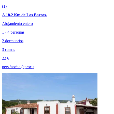
(1)
A 18.2 Km de Los Barros.
Alojamiento entero
1 - 4 personas
2 dormitorios
3 camas
22 €
pers./noche (aprox.)