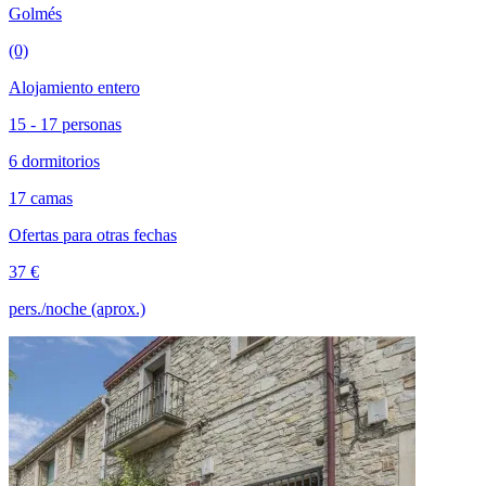
Golmés
(0)
Alojamiento entero
15 - 17 personas
6 dormitorios
17 camas
Ofertas para otras fechas
37 €
pers./noche (aprox.)