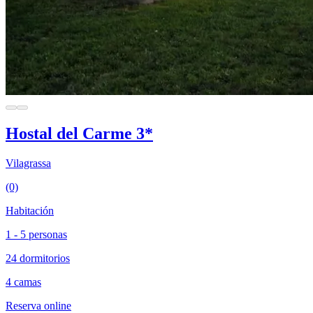
Hostal del Carme 3*
Vilagrassa
(0)
Habitación
1 - 5 personas
24 dormitorios
4 camas
Reserva online