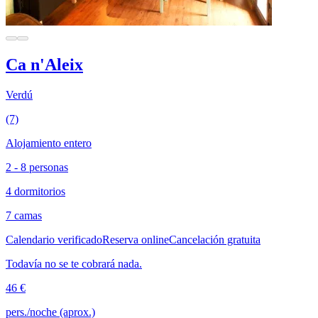
Ca n'Aleix
Verdú
(7)
Alojamiento entero
2 - 8 personas
4 dormitorios
7 camas
Calendario verificado
Reserva online
Cancelación gratuita
Todavía no se te cobrará nada.
46 €
pers./noche (aprox.)