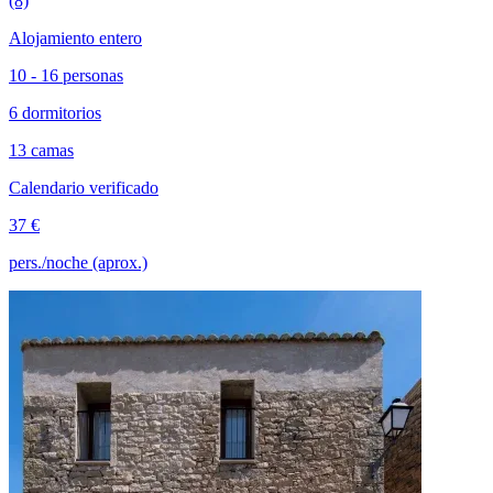
(8)
Alojamiento entero
10 - 16 personas
6 dormitorios
13 camas
Calendario verificado
37 €
pers./noche (aprox.)