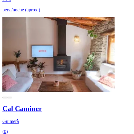
pers./noche (aprox.)
Cal Caminer
Guimerà
(0)