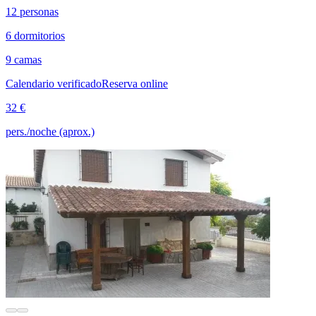
12 personas
6 dormitorios
9 camas
Calendario verificado
Reserva online
32 €
pers./noche (aprox.)