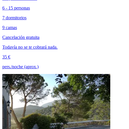
6 - 15 personas
7 dormitorios
9 camas
Cancelación gratuita
Todavía no se te cobrará nada.
35 €
pers./noche (aprox.)