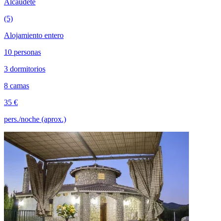
Alcaudete
(5)
Alojamiento entero
10 personas
3 dormitorios
8 camas
35 €
pers./noche (aprox.)