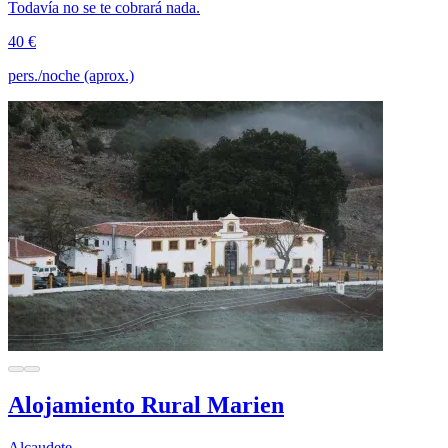
Todavía no se te cobrará nada.
40 €
pers./noche (aprox.)
Alojamiento Rural Marien
Alcaudete