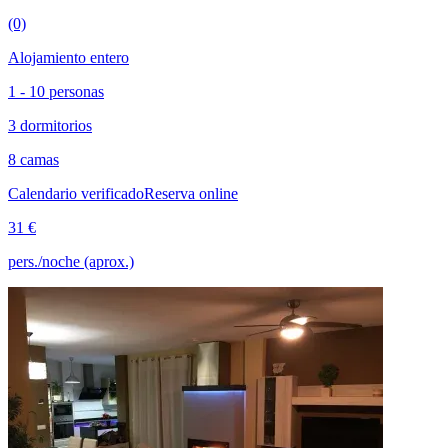
(0)
Alojamiento entero
1 - 10 personas
3 dormitorios
8 camas
Calendario verificado
Reserva online
31 €
pers./noche (aprox.)