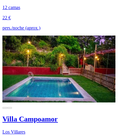
12 camas
22 €
pers./noche (aprox.)
Villa Campoamor
Los Villares