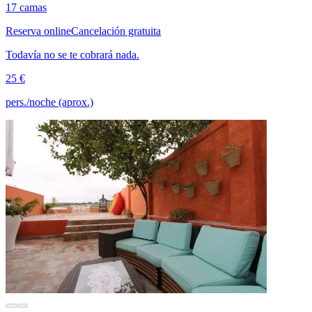
17 camas
Reserva online
Cancelación gratuita
Todavía no se te cobrará nada.
25 €
pers./noche (aprox.)