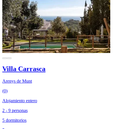
Villa Carrasca
Arenys de Munt
(0)
Alojamiento entero
2 - 9 personas
5 dormitorios