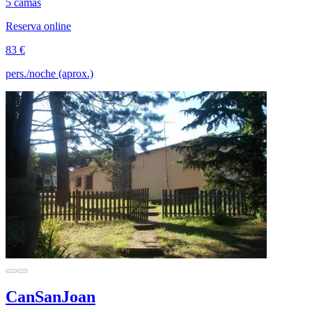
5 camas
Reserva online
83 €
pers./noche (aprox.)
CanSanJoan