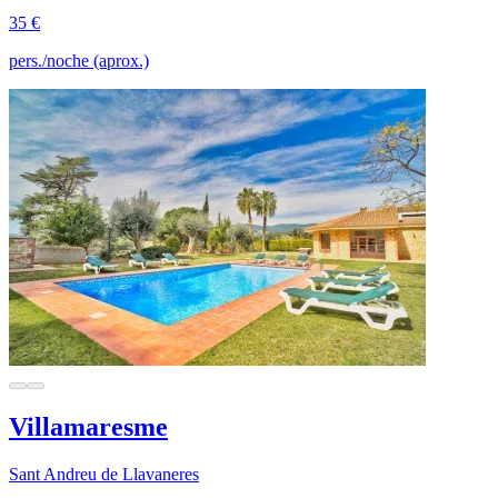
35 €
pers./noche (aprox.)
Villamaresme
Sant Andreu de Llavaneres