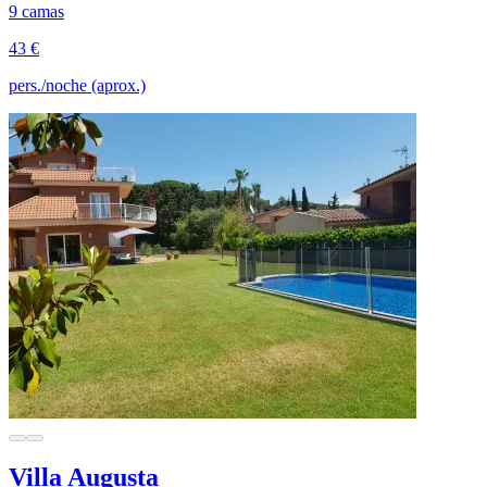
9 camas
43 €
pers./noche (aprox.)
Villa Augusta