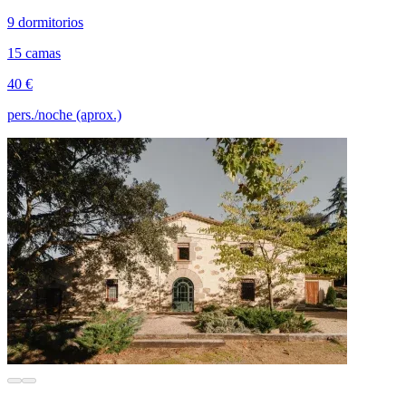
9 dormitorios
15 camas
40 €
pers./noche (aprox.)