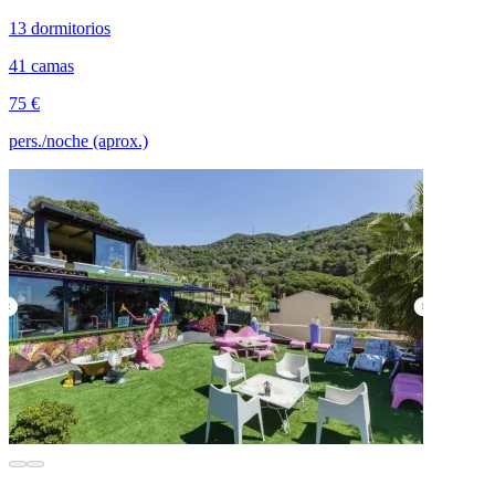
13 dormitorios
41 camas
75 €
pers./noche (aprox.)