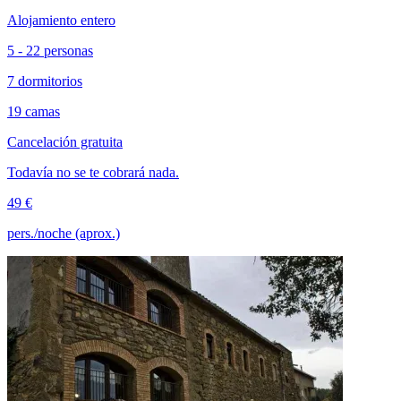
Alojamiento entero
5 - 22 personas
7 dormitorios
19 camas
Cancelación gratuita
Todavía no se te cobrará nada.
49 €
pers./noche (aprox.)