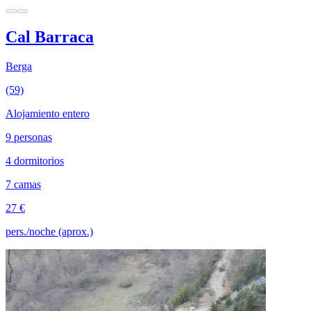
Cal Barraca
Berga
(59)
Alojamiento entero
9 personas
4 dormitorios
7 camas
27 €
pers./noche (aprox.)