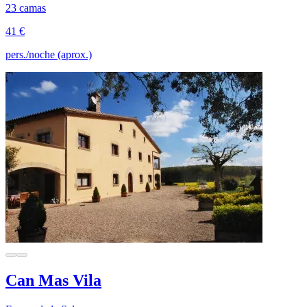
23 camas
41 €
pers./noche (aprox.)
Can Mas Vila