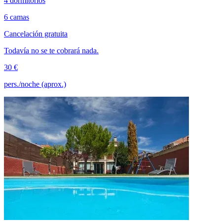
4 dormitorios
6 camas
Cancelación gratuita
Todavía no se te cobrará nada.
30 €
pers./noche (aprox.)