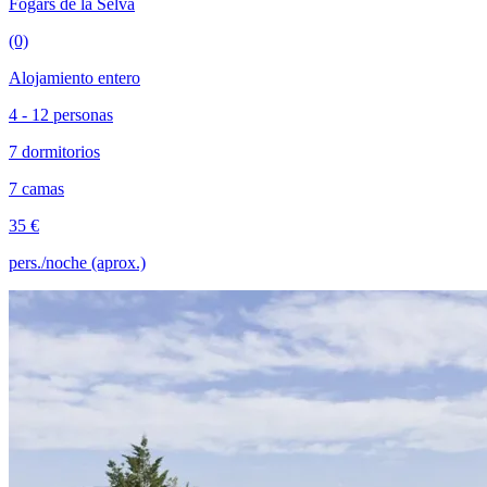
Fogars de la Selva
(0)
Alojamiento entero
4 - 12 personas
7 dormitorios
7 camas
35 €
pers./noche (aprox.)