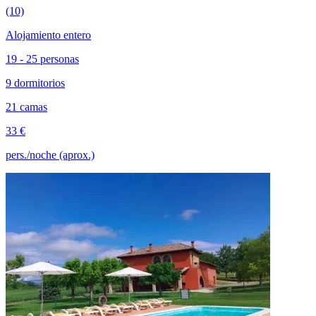
(10)
Alojamiento entero
19 - 25 personas
9 dormitorios
21 camas
33 €
pers./noche (aprox.)