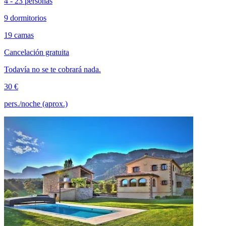
4 - 23 personas
9 dormitorios
19 camas
Cancelación gratuita
Todavía no se te cobrará nada.
30 €
pers./noche (aprox.)