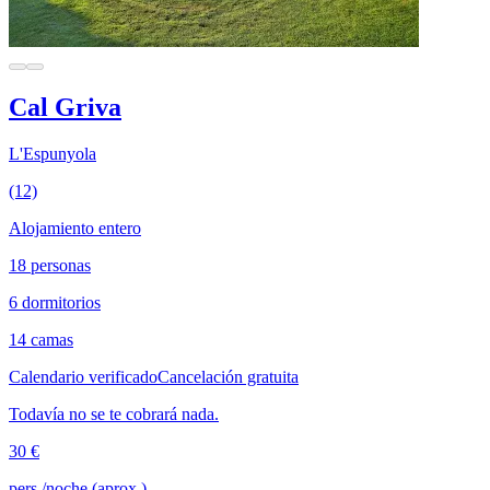
Cal Griva
L'Espunyola
(12)
Alojamiento entero
18 personas
6 dormitorios
14 camas
Calendario verificado
Cancelación gratuita
Todavía no se te cobrará nada.
30 €
pers./noche (aprox.)