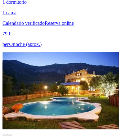
1 dormitorio
1 cama
Calendario verificado
Reserva online
79 €
pers./noche (aprox.)