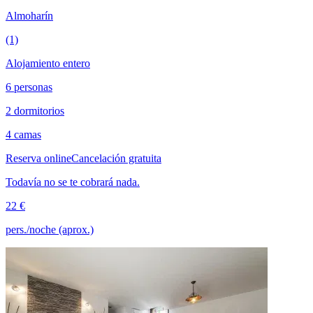
Almoharín
(1)
Alojamiento entero
6 personas
2 dormitorios
4 camas
Reserva online
Cancelación gratuita
Todavía no se te cobrará nada.
22 €
pers./noche (aprox.)