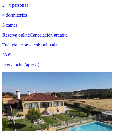
2 - 4 personas
4 dormitorios
3 camas
Reserva online
Cancelación gratuita
Todavía no se te cobrará nada.
33 €
pers./noche (aprox.)