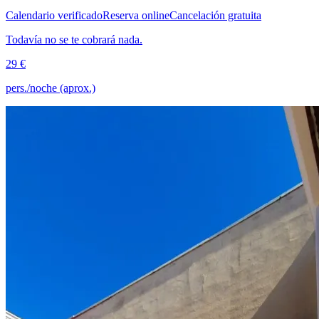
Calendario verificado
Reserva online
Cancelación gratuita
Todavía no se te cobrará nada.
29 €
pers./noche (aprox.)