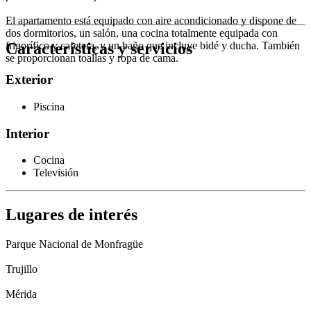
El apartamento está equipado con aire acondicionado y dispone de
dos dormitorios, un salón, una cocina totalmente equipada con
Características y servicios
frigorífico y cafetera, y un baño que incluye bidé y ducha. También
se proporcionan toallas y ropa de cama.
Exterior
Piscina
Interior
Cocina
Televisión
Lugares de interés
Parque Nacional de Monfragüe
Trujillo
Mérida