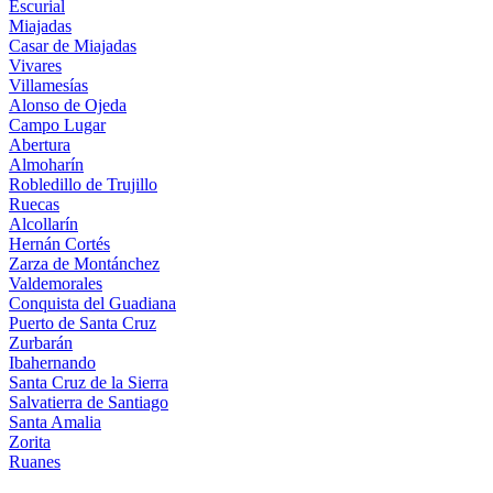
Escurial
Miajadas
Casar de Miajadas
Vivares
Villamesías
Alonso de Ojeda
Campo Lugar
Abertura
Almoharín
Robledillo de Trujillo
Ruecas
Alcollarín
Hernán Cortés
Zarza de Montánchez
Valdemorales
Conquista del Guadiana
Puerto de Santa Cruz
Zurbarán
Ibahernando
Santa Cruz de la Sierra
Salvatierra de Santiago
Santa Amalia
Zorita
Ruanes