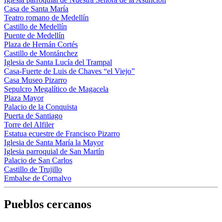
Casa de Santa María
Teatro romano de Medellín
Castillo de Medellín
Puente de Medellín
Plaza de Hernán Cortés
Castillo de Montánchez
Iglesia de Santa Lucía del Trampal
Casa-Fuerte de Luis de Chaves “el Viejo”
Casa Museo Pizarro
Sepulcro Megalítico de Magacela
Plaza Mayor
Palacio de la Conquista
Puerta de Santiago
Torre del Alfiler
Estatua ecuestre de Francisco Pizarro
Iglesia de Santa María la Mayor
Iglesia parroquial de San Martín
Palacio de San Carlos
Castillo de Trujillo
Embalse de Cornalvo
Pueblos cercanos