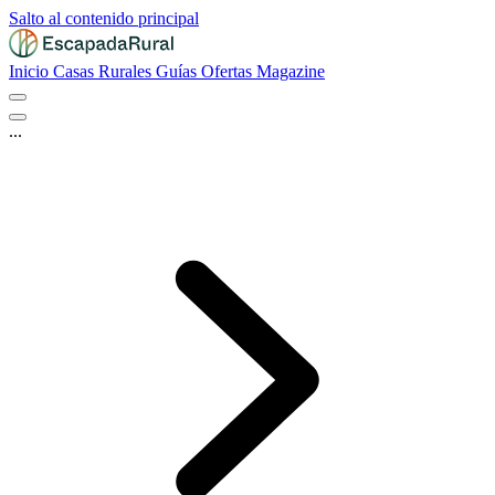
Salto al contenido principal
Inicio
Casas Rurales
Guías
Ofertas
Magazine
...