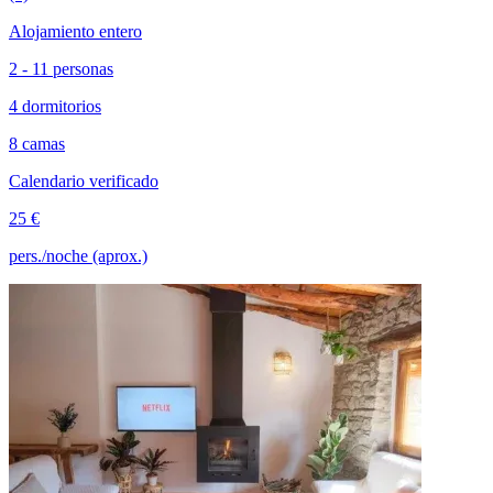
Alojamiento entero
2 - 11 personas
4 dormitorios
8 camas
Calendario verificado
25 €
pers./noche (aprox.)