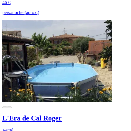
46 €
pers./noche (aprox.)
L'Era de Cal Roger
Verdú