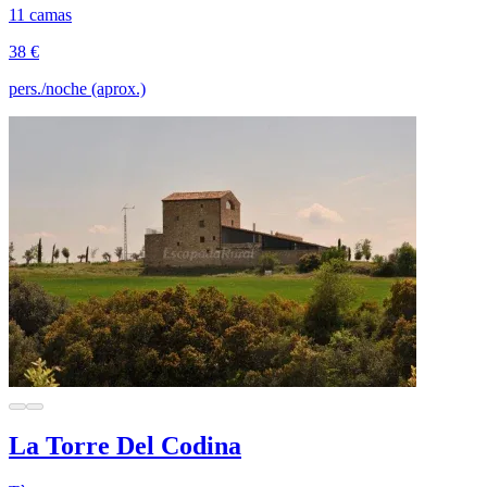
11 camas
38 €
pers./noche (aprox.)
La Torre Del Codina