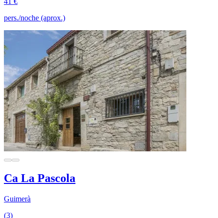
41 €
pers./noche (aprox.)
Ca La Pascola
Guimerà
(3)