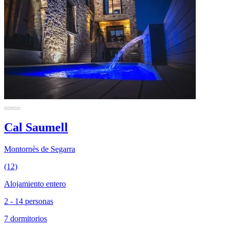
Cal Saumell
Montornès de Segarra
(12)
Alojamiento entero
2 - 14 personas
7 dormitorios