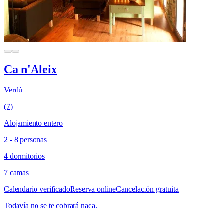
Ca n'Aleix
Verdú
(7)
Alojamiento entero
2 - 8 personas
4 dormitorios
7 camas
Calendario verificado
Reserva online
Cancelación gratuita
Todavía no se te cobrará nada.