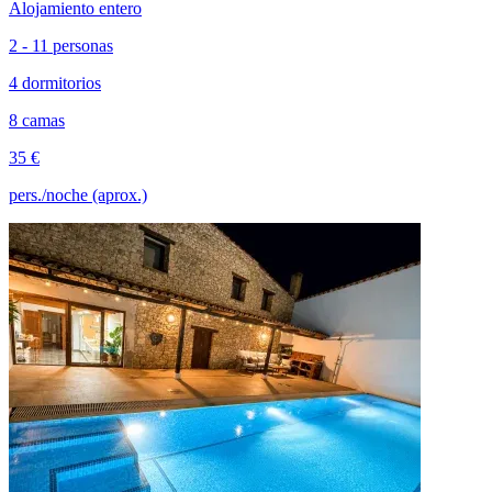
Alojamiento entero
2 - 11 personas
4 dormitorios
8 camas
35 €
pers./noche (aprox.)