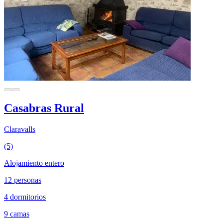
Casabras Rural
Claravalls
(5)
Alojamiento entero
12 personas
4 dormitorios
9 camas