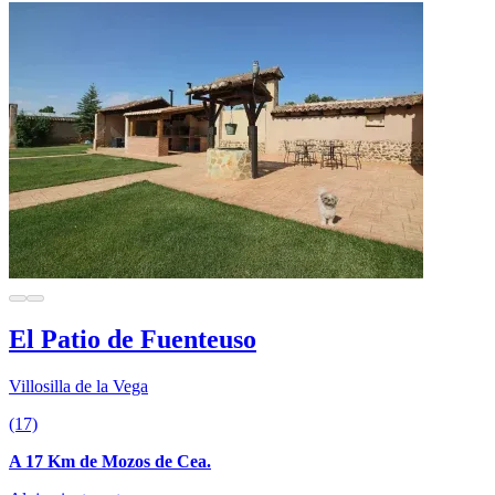
El Patio de Fuenteuso
Villosilla de la Vega
(17)
A 17 Km de Mozos de Cea.