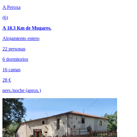
A Peroxa
(6)
A 18.3 Km de Mugares.
Alojamiento entero
22 personas
6 dormitorios
16 camas
28 €
pers./noche (aprox.)