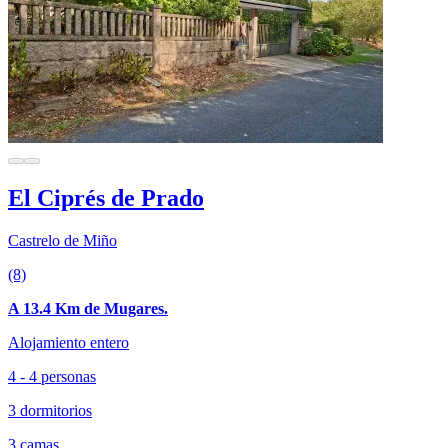
El Ciprés de Prado
Castrelo de Miño
(8)
A 13.4 Km de Mugares.
Alojamiento entero
4 - 4 personas
3 dormitorios
3 camas