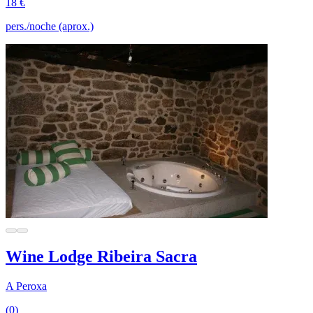
18 €
pers./noche (aprox.)
Wine Lodge Ribeira Sacra
A Peroxa
(0)