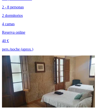
2 - 8 personas
2 dormitorios
4 camas
Reserva online
40 €
pers./noche (aprox.)