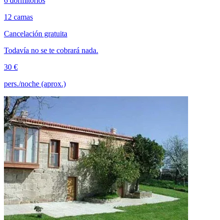
6 dormitorios
12 camas
Cancelación gratuita
Todavía no se te cobrará nada.
30 €
pers./noche (aprox.)