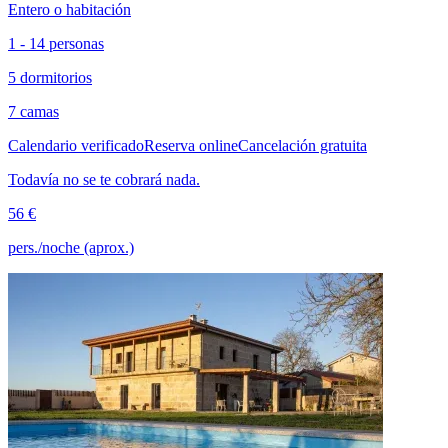
Entero o habitación
1 - 14 personas
5 dormitorios
7 camas
Calendario verificado
Reserva online
Cancelación gratuita
Todavía no se te cobrará nada.
56 €
pers./noche (aprox.)