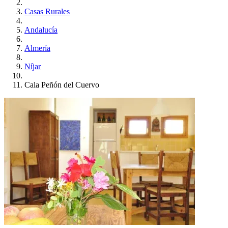
Casas Rurales
Andalucía
Almería
Níjar
Cala Peñón del Cuervo