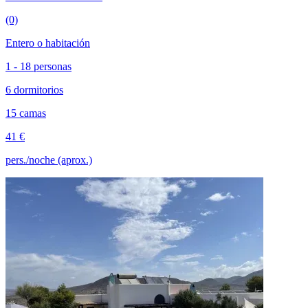
(0)
Entero o habitación
1 - 18 personas
6 dormitorios
15 camas
41 €
pers./noche (aprox.)