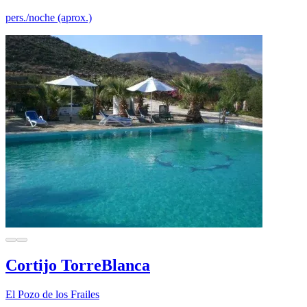
pers./noche (aprox.)
Cortijo TorreBlanca
El Pozo de los Frailes