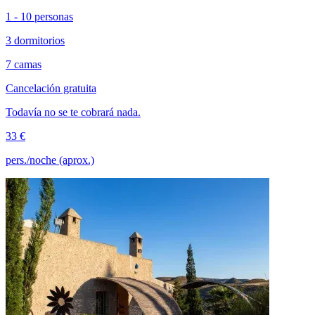
1 - 10 personas
3 dormitorios
7 camas
Cancelación gratuita
Todavía no se te cobrará nada.
33 €
pers./noche (aprox.)