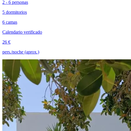
2 - 6 personas
5 dormitorios
6 camas
Calendario verificado
26 €
pers./noche (aprox.)