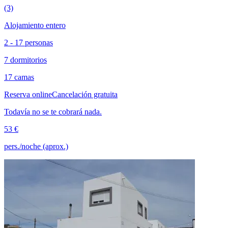
(3)
Alojamiento entero
2 - 17 personas
7 dormitorios
17 camas
Reserva online
Cancelación gratuita
Todavía no se te cobrará nada.
53 €
pers./noche (aprox.)