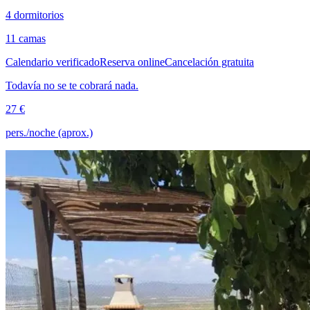
4 dormitorios
11 camas
Calendario verificado
Reserva online
Cancelación gratuita
Todavía no se te cobrará nada.
27 €
pers./noche (aprox.)