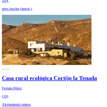
24 €
pers./noche (aprox.)
Casa rural ecológica Cortijo la Tenada
Fernán Pérez
(10)
Alojamiento entero