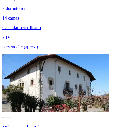
7 dormitorios
14 camas
Calendario verificado
28 €
pers./noche (aprox.)