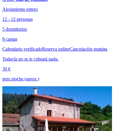
Alojamiento entero
12 - 12 personas
5 dormitorios
9 camas
Calendario verificado
Reserva online
Cancelación gratuita
Todavía no se te cobrará nada.
39 €
pers./noche (aprox.)