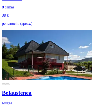
8 camas
38 €
pers./noche (aprox.)
Belaustenea
Murga