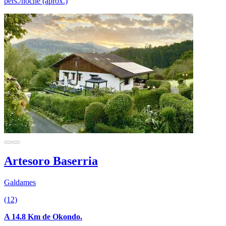
pers./noche (aprox.)
Artesoro Baserria
Galdames
(12)
A 14.8 Km de Okondo.