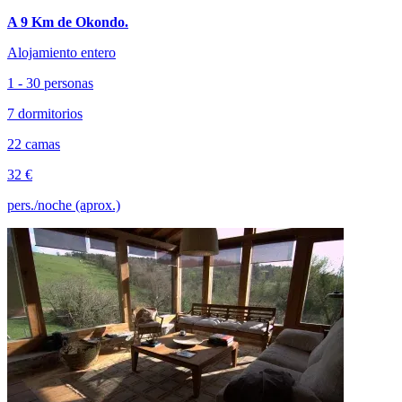
A 9 Km de Okondo.
Alojamiento entero
1 - 30 personas
7 dormitorios
22 camas
32 €
pers./noche (aprox.)