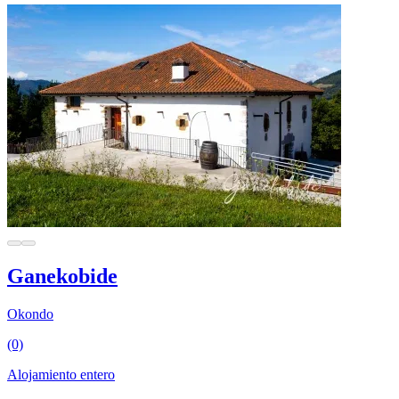
Ganekobide
Okondo
(0)
Alojamiento entero