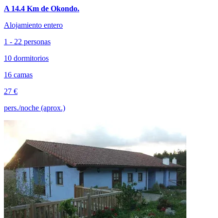
A 14.4 Km de Okondo.
Alojamiento entero
1 - 22 personas
10 dormitorios
16 camas
27 €
pers./noche (aprox.)