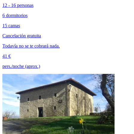
12 - 16 personas
6 dormitorios
15 camas
Cancelación gratuita
Todavía no se te cobrará nada.
41 €
pers./noche (aprox.)