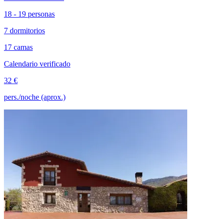
18 - 19 personas
7 dormitorios
17 camas
Calendario verificado
32 €
pers./noche (aprox.)