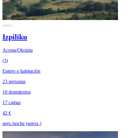
Izpiliku
Acosta/Okoizta
(3)
Entero o habitación
23 personas
10 dormitorios
17 camas
42 €
pers./noche (aprox.)