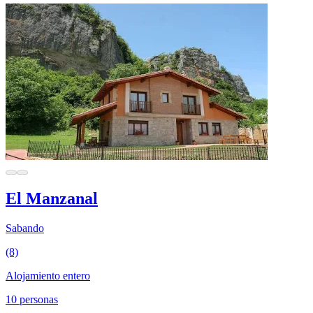
El Manzanal
Sabando
(8)
Alojamiento entero
10 personas