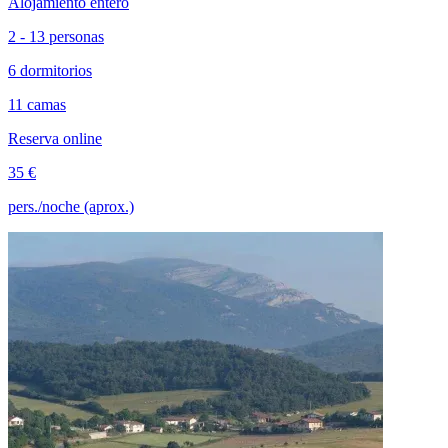
Alojamiento entero
2 - 13 personas
6 dormitorios
11 camas
Reserva online
35 €
pers./noche (aprox.)