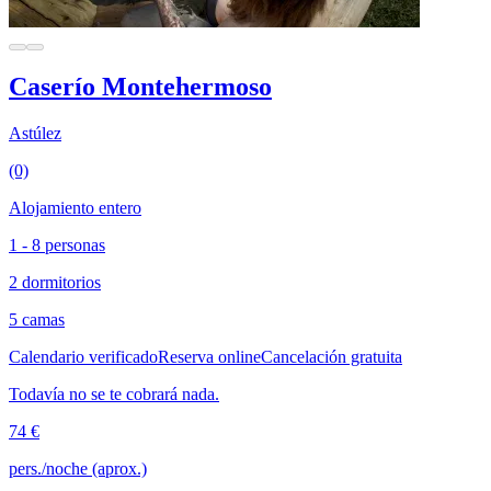
Caserío Montehermoso
Astúlez
(0)
Alojamiento entero
1 - 8 personas
2 dormitorios
5 camas
Calendario verificado
Reserva online
Cancelación gratuita
Todavía no se te cobrará nada.
74 €
pers./noche (aprox.)