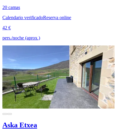
20 camas
Calendario verificado
Reserva online
42 €
pers./noche (aprox.)
Aska Etxea