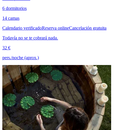
6 dormitorios
14 camas
Calendario verificado
Reserva online
Cancelación gratuita
Todavía no se te cobrará nada.
32 €
pers./noche (aprox.)