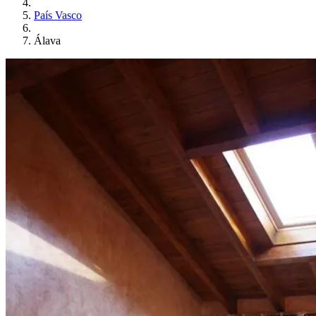
País Vasco
Álava