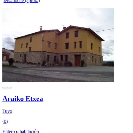
pers./noche (aprox.)
Araiko Etxea
Tuyo
(0)
Entero o habitación