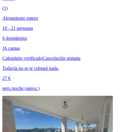
(1)
Alojamiento entero
10 - 21 personas
6 dormitorios
16 camas
Calendario verificado
Cancelación gratuita
Todavía no se te cobrará nada.
27 €
pers./noche (aprox.)