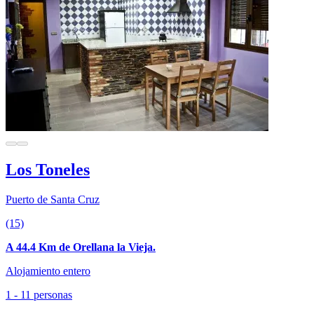
Los Toneles
Puerto de Santa Cruz
(15)
A 44.4 Km de Orellana la Vieja.
Alojamiento entero
1 - 11 personas