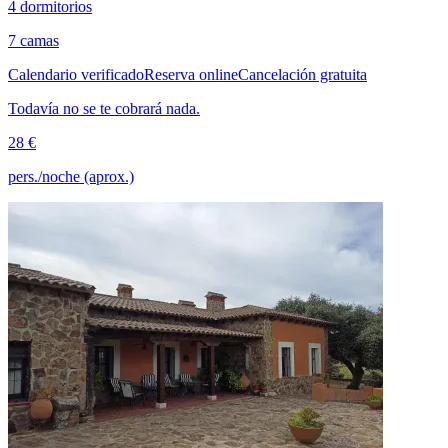
4 dormitorios
7 camas
Calendario verificado
Reserva online
Cancelación gratuita
Todavía no se te cobrará nada.
28 €
pers./noche (aprox.)