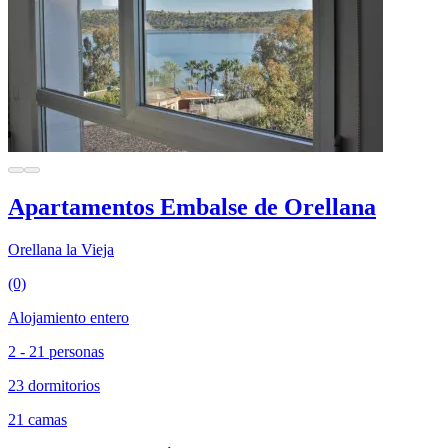
Apartamentos Embalse de Orellana
Orellana la Vieja
(0)
Alojamiento entero
2 - 21 personas
23 dormitorios
21 camas