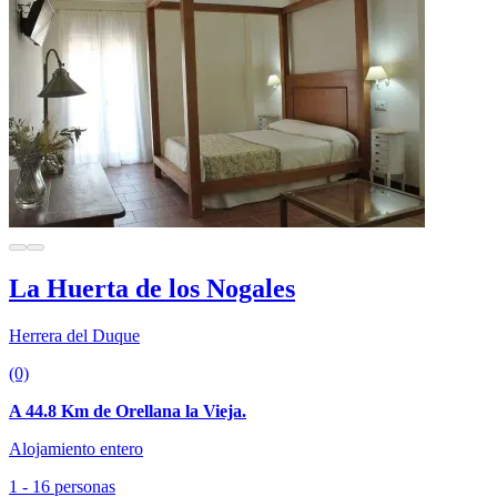
La Huerta de los Nogales
Herrera del Duque
(0)
A 44.8 Km de Orellana la Vieja.
Alojamiento entero
1 - 16 personas