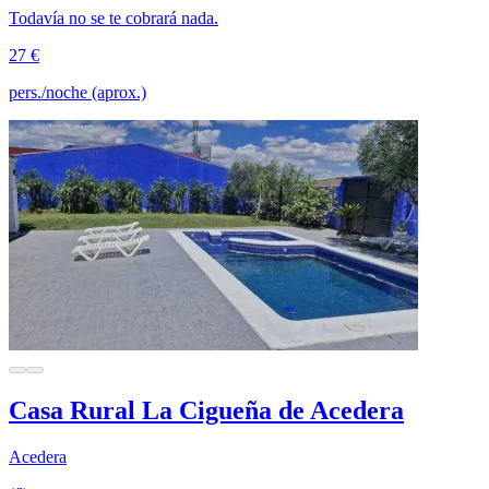
Todavía no se te cobrará nada.
27 €
pers./noche (aprox.)
Casa Rural La Cigueña de Acedera
Acedera