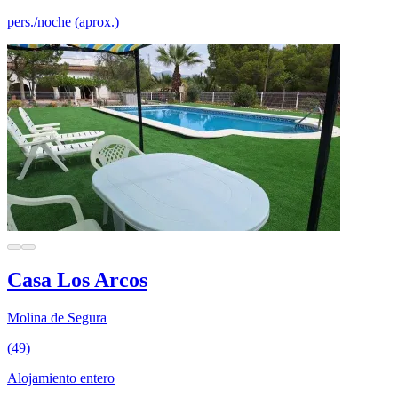
pers./noche (aprox.)
Casa Los Arcos
Molina de Segura
(49)
Alojamiento entero