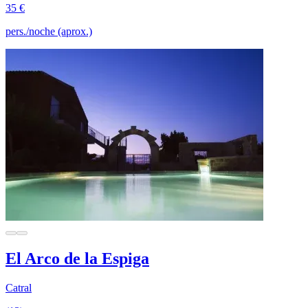
35 €
pers./noche (aprox.)
El Arco de la Espiga
Catral