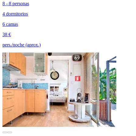
8 - 8 personas
4 dormitorios
6 camas
38 €
pers./noche (aprox.)