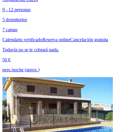
9 - 12 personas
5 dormitorios
7 camas
Calendario verificado
Reserva online
Cancelación gratuita
Todavía no se te cobrará nada.
50 €
pers./noche (aprox.)