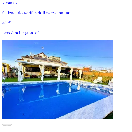
2 camas
Calendario verificado
Reserva online
41 €
pers./noche (aprox.)