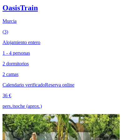
OasisTrain
Murcia
(3)
Alojamiento entero
1 - 4 personas
2 dormitorios
2 camas
Calendario verificado
Reserva online
36 €
pers./noche (aprox.)