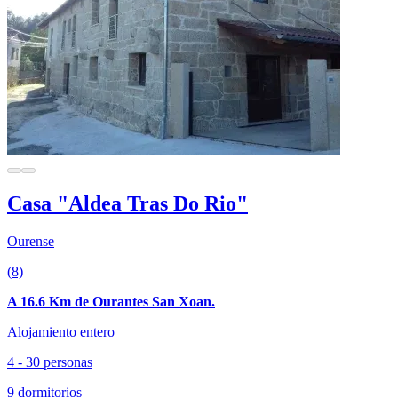
Casa "Aldea Tras Do Rio"
Ourense
(8)
A 16.6 Km de Ourantes San Xoan.
Alojamiento entero
4 - 30 personas
9 dormitorios