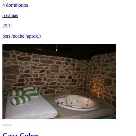
4 dormitorios
6 camas
29 €
pers./noche (aprox.)
Casa Colon