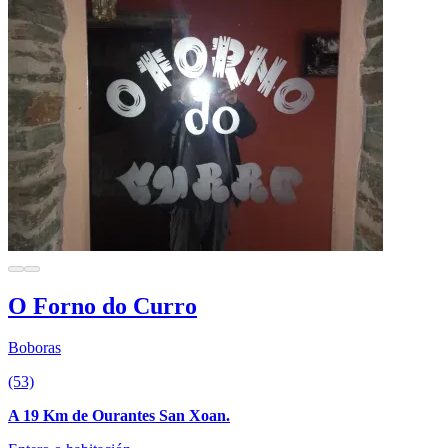
O Forno do Curro
Boboras
(53)
A 19 Km de Ourantes San Xoan.