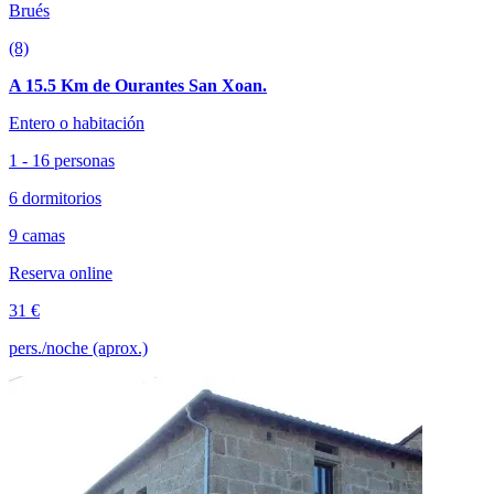
Brués
(8)
A 15.5 Km de Ourantes San Xoan.
Entero o habitación
1 - 16 personas
6 dormitorios
9 camas
Reserva online
31 €
pers./noche (aprox.)