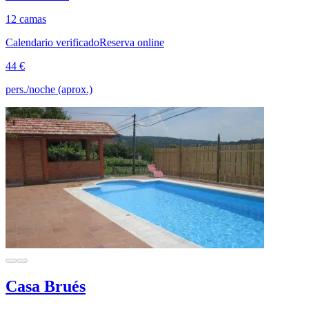
12 camas
Calendario verificado
Reserva online
44 €
pers./noche (aprox.)
Casa Brués