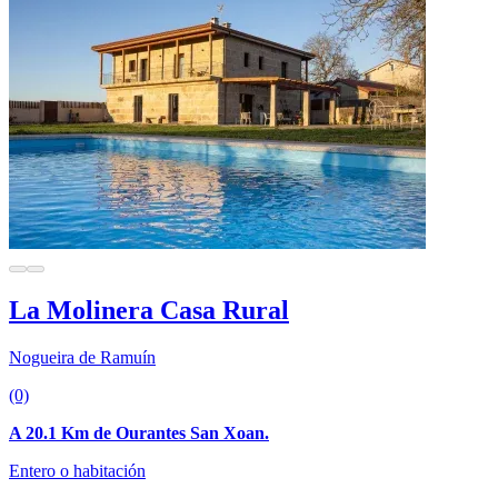
La Molinera Casa Rural
Nogueira de Ramuín
(0)
A 20.1 Km de Ourantes San Xoan.
Entero o habitación