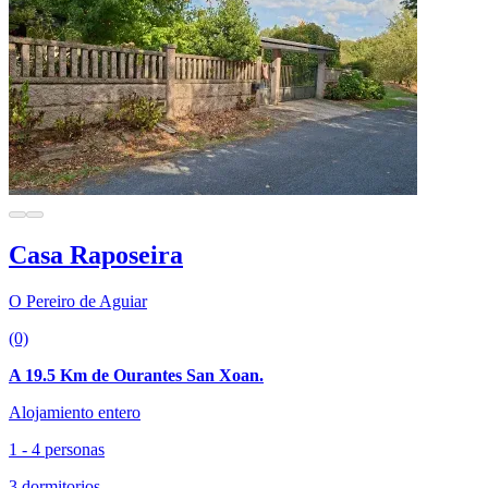
Casa Raposeira
O Pereiro de Aguiar
(0)
A 19.5 Km de Ourantes San Xoan.
Alojamiento entero
1 - 4 personas
3 dormitorios