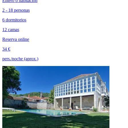
Entero o habitación
2 - 18 personas
6 dormitorios
12 camas
Reserva online
34 €
pers./noche (aprox.)