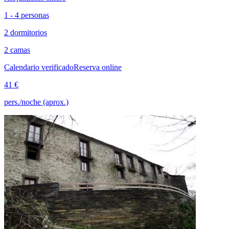
1 - 4 personas
2 dormitorios
2 camas
Calendario verificado
Reserva online
41 €
pers./noche (aprox.)