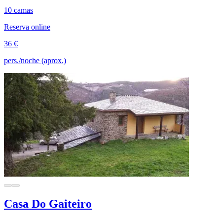
10 camas
Reserva online
36 €
pers./noche (aprox.)
Casa Do Gaiteiro