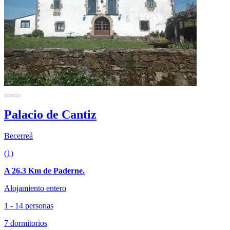
Palacio de Cantiz
Becerreá
(1)
A 26.3 Km de Paderne.
Alojamiento entero
1 - 14 personas
7 dormitorios