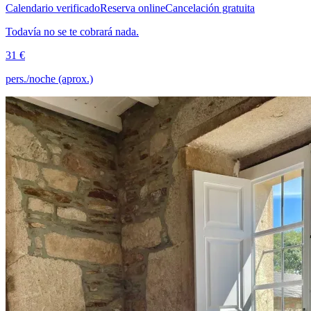
Calendario verificado
Reserva online
Cancelación gratuita
Todavía no se te cobrará nada.
31 €
pers./noche (aprox.)