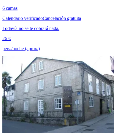
6 camas
Calendario verificado
Cancelación gratuita
Todavía no se te cobrará nada.
26 €
pers./noche (aprox.)