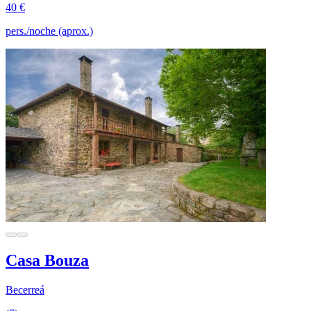
40 €
pers./noche (aprox.)
Casa Bouza
Becerreá