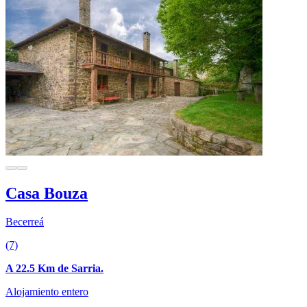
Casa Bouza
Becerreá
(7)
A 22.5 Km de Sarria.
Alojamiento entero