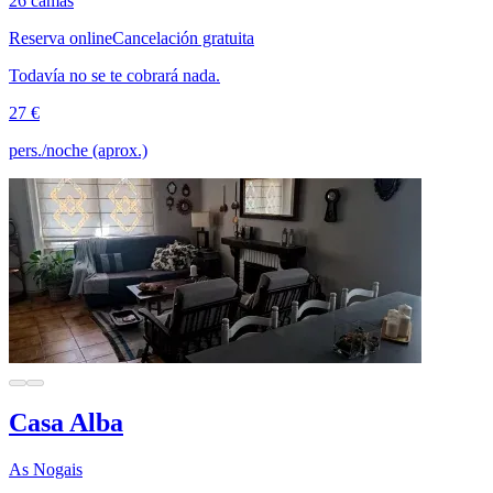
26 camas
Reserva online
Cancelación gratuita
Todavía no se te cobrará nada.
27 €
pers./noche (aprox.)
Casa Alba
As Nogais