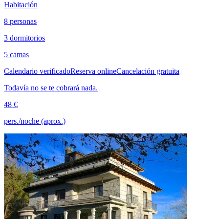
Habitación
8 personas
3 dormitorios
5 camas
Calendario verificado
Reserva online
Cancelación gratuita
Todavía no se te cobrará nada.
48 €
pers./noche (aprox.)