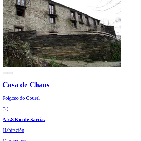
Casa de Chaos
Folgoso do Courel
(2)
A 7.8 Km de Sarria.
Habitación
12 personas