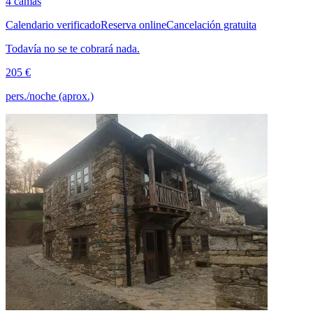
4 camas
Calendario verificado
Reserva online
Cancelación gratuita
Todavía no se te cobrará nada.
205 €
pers./noche (aprox.)