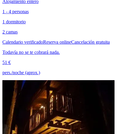
Alojamiento entero
1 - 4 personas
1 dormitorio
2 camas
Calendario verificado
Reserva online
Cancelación gratuita
Todavía no se te cobrará nada.
51 €
pers./noche (aprox.)