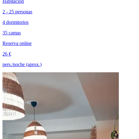
Habitación
2 - 25 personas
4 dormitorios
35 camas
Reserva online
26 €
pers./noche (aprox.)