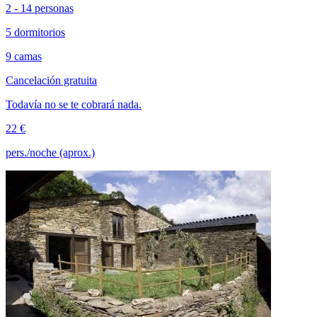
2 - 14 personas
5 dormitorios
9 camas
Cancelación gratuita
Todavía no se te cobrará nada.
22 €
pers./noche (aprox.)