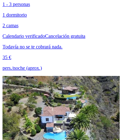
1 - 3 personas
1 dormitorio
2 camas
Calendario verificado
Cancelación gratuita
Todavía no se te cobrará nada.
35 €
pers./noche (aprox.)