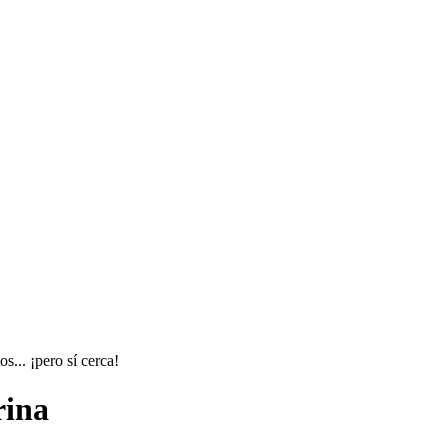
s... ¡pero sí cerca!
rina