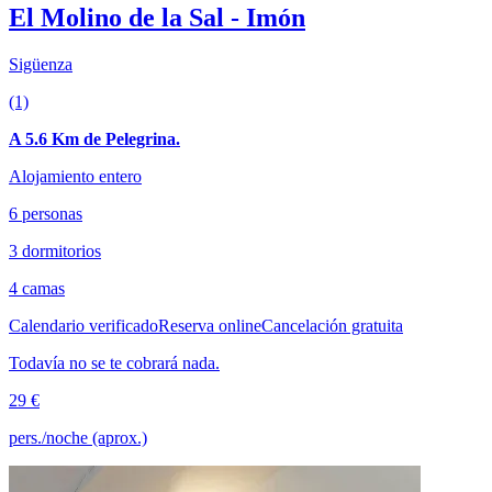
El Molino de la Sal - Imón
Sigüenza
(1)
A 5.6 Km de Pelegrina.
Alojamiento entero
6 personas
3 dormitorios
4 camas
Calendario verificado
Reserva online
Cancelación gratuita
Todavía no se te cobrará nada.
29 €
pers./noche (aprox.)