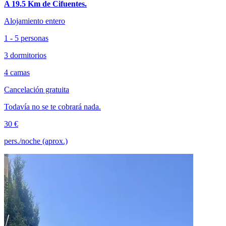
A 19.5 Km de Cifuentes.
Alojamiento entero
1 - 5 personas
3 dormitorios
4 camas
Cancelación gratuita
Todavía no se te cobrará nada.
30 €
pers./noche (aprox.)