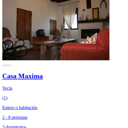
Casa Maxima
Yecla
(1)
Entero o habitación
2 - 8 personas
3 dormitorios