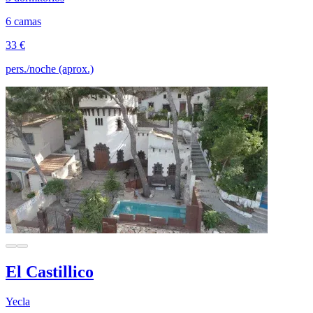
6 camas
33 €
pers./noche (aprox.)
El Castillico
Yecla