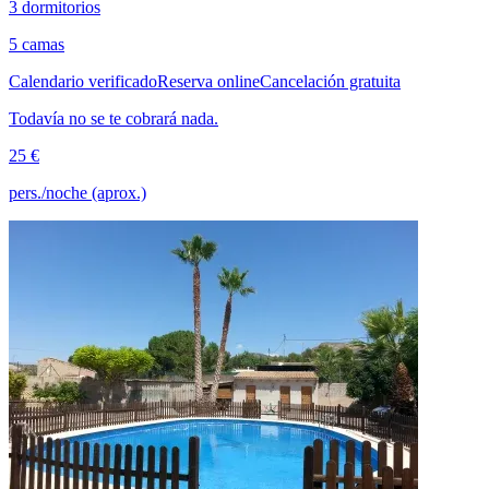
3 dormitorios
5 camas
Calendario verificado
Reserva online
Cancelación gratuita
Todavía no se te cobrará nada.
25 €
pers./noche (aprox.)