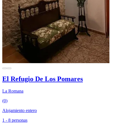
El Refugio De Los Pomares
La Romana
(0)
Alojamiento entero
1 - 8 personas