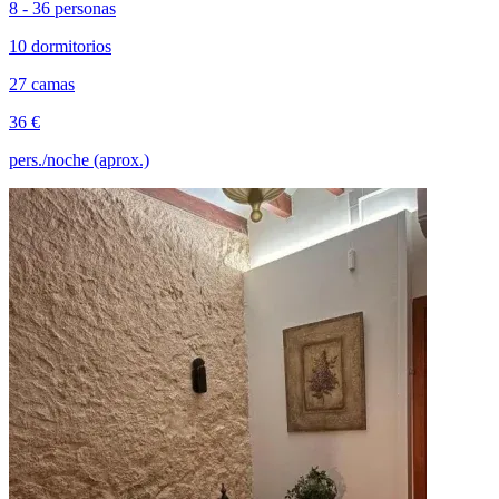
8 - 36 personas
10 dormitorios
27 camas
36 €
pers./noche (aprox.)