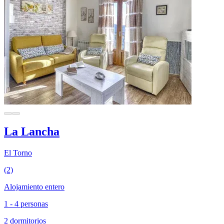
La Lancha
El Torno
(2)
Alojamiento entero
1 - 4 personas
2 dormitorios