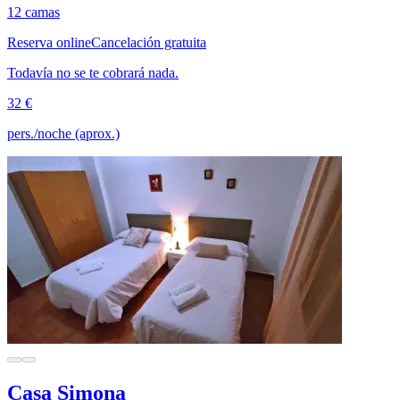
12 camas
Reserva online
Cancelación gratuita
Todavía no se te cobrará nada.
32 €
pers./noche (aprox.)
Casa Simona