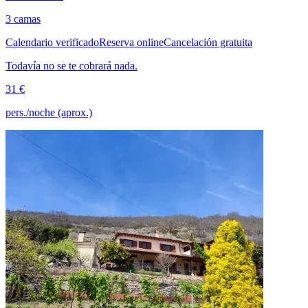
3 camas
Calendario verificado
Reserva online
Cancelación gratuita
Todavía no se te cobrará nada.
31 €
pers./noche (aprox.)