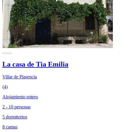
La casa de Tia Emilia
Villar de Plasencia
(4)
Alojamiento entero
2 - 10 personas
5 dormitorios
8 camas