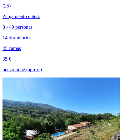
(25)
Alojamiento entero
8 - 49 personas
14 dormitorios
45 camas
35 €
pers./noche (aprox.)