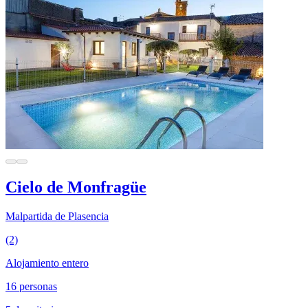
Cielo de Monfragüe
Malpartida de Plasencia
(2)
Alojamiento entero
16 personas