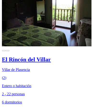
El Rincón del Villar
Villar de Plasencia
(2)
Entero o habitación
2 - 22 personas
6 dormitorios