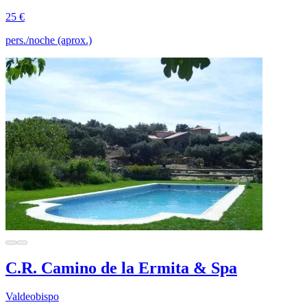
25 €
pers./noche (aprox.)
C.R. Camino de la Ermita & Spa
Valdeobispo