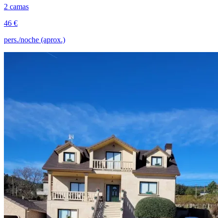
2 camas
46 €
pers./noche (aprox.)