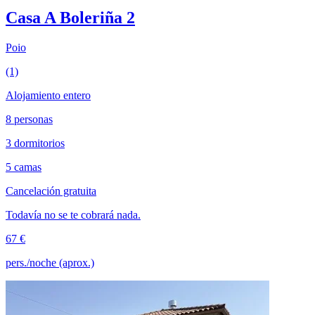
Casa A Boleriña 2
Poio
(1)
Alojamiento entero
8 personas
3 dormitorios
5 camas
Cancelación gratuita
Todavía no se te cobrará nada.
67 €
pers./noche (aprox.)