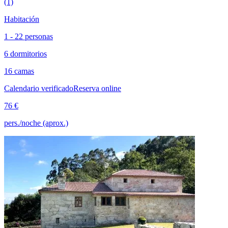
(1)
Habitación
1 - 22 personas
6 dormitorios
16 camas
Calendario verificado
Reserva online
76 €
pers./noche (aprox.)