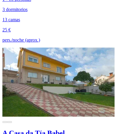
3 dormitorios
13 camas
25 €
pers./noche (aprox.)
A Casa da Tía Babel