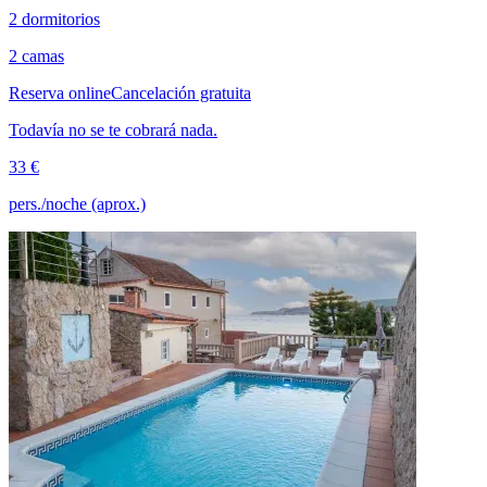
2 dormitorios
2 camas
Reserva online
Cancelación gratuita
Todavía no se te cobrará nada.
33 €
pers./noche (aprox.)