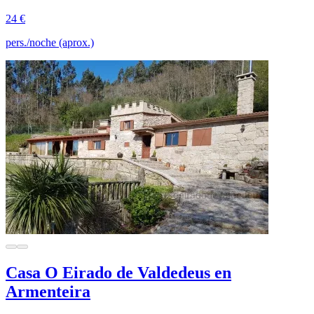
24 €
pers./noche (aprox.)
Casa O Eirado de Valdedeus en
Armenteira