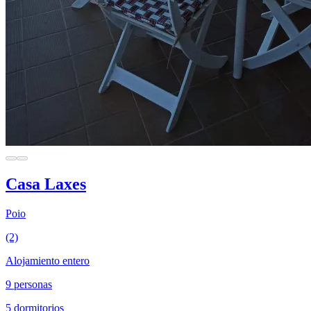
Casa Laxes
Poio
(2)
Alojamiento entero
9 personas
5 dormitorios