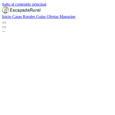
Salto al contenido principal
Inicio
Casas Rurales
Guías
Ofertas
Magazine
...