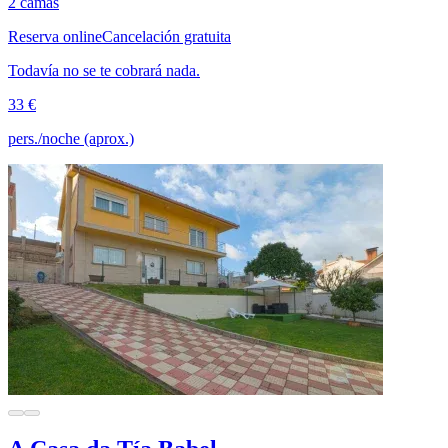
2 camas
Reserva online
Cancelación gratuita
Todavía no se te cobrará nada.
33 €
pers./noche (aprox.)