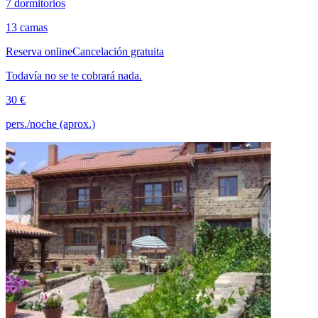
7 dormitorios
13 camas
Reserva online
Cancelación gratuita
Todavía no se te cobrará nada.
30 €
pers./noche (aprox.)