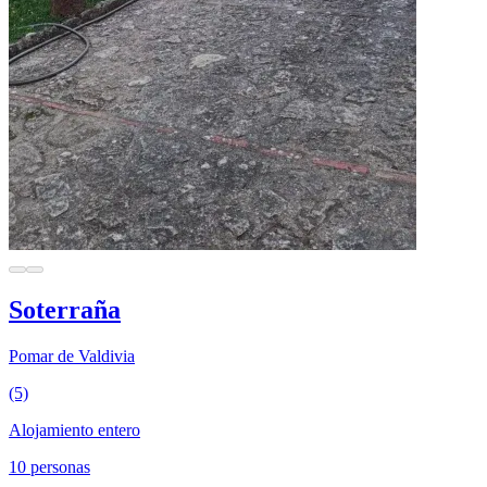
Soterraña
Pomar de Valdivia
(5)
Alojamiento entero
10 personas