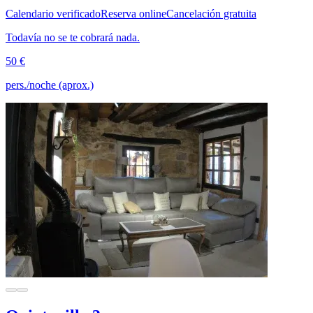
Calendario verificado
Reserva online
Cancelación gratuita
Todavía no se te cobrará nada.
50 €
pers./noche (aprox.)