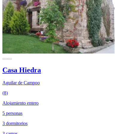
Casa Hiedra
Aguilar de Campoo
(8)
Alojamiento entero
5 personas
3 dormitorios
3 camas