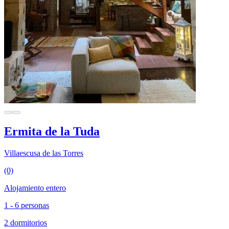
Ermita de la Tuda
Villaescusa de las Torres
(0)
Alojamiento entero
1 - 6 personas
2 dormitorios