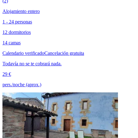
(2)
Alojamiento entero
1 - 24 personas
12 dormitorios
14 camas
Calendario verificado
Cancelación gratuita
Todavía no se te cobrará nada.
29 €
pers./noche (aprox.)