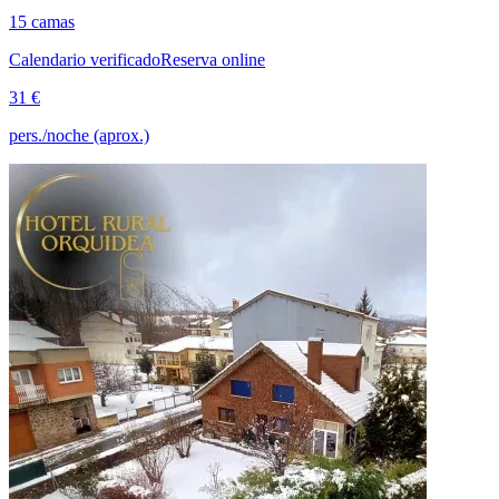
15 camas
Calendario verificado
Reserva online
31 €
pers./noche (aprox.)