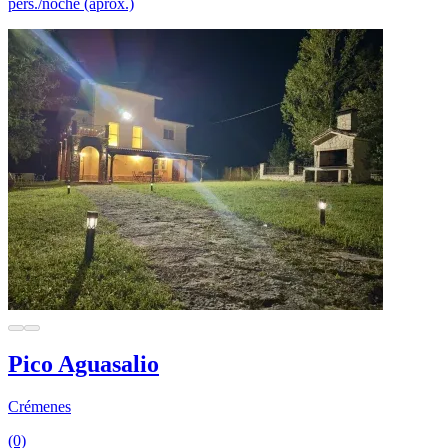
pers./noche (aprox.)
Pico Aguasalio
Crémenes
(0)