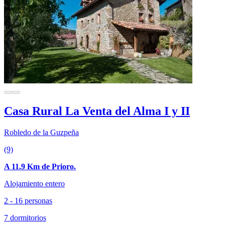
Casa Rural La Venta del Alma I y II
Robledo de la Guzpeña
(9)
A 11.9 Km de Prioro.
Alojamiento entero
2 - 16 personas
7 dormitorios