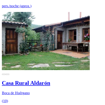
pers./noche (aprox.)
Casa Rural Aldarón
Boca de Huérgano
(10)