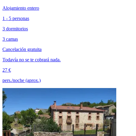
Alojamiento entero
1 - 5 personas
3 dormitorios
3 camas
Cancelación gratuita
Todavía no se te cobrará nada.
27 €
pers./noche (aprox.)