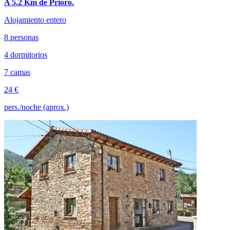
A 5.2 Km de Prioro.
Alojamiento entero
8 personas
4 dormitorios
7 camas
24 €
pers./noche (aprox.)