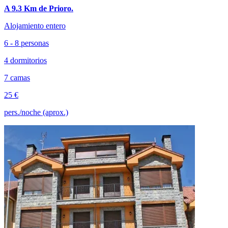
A 9.3 Km de Prioro.
Alojamiento entero
6 - 8 personas
4 dormitorios
7 camas
25 €
pers./noche (aprox.)