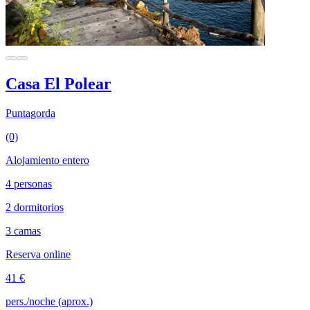
Casa El Polear
Puntagorda
(0)
Alojamiento entero
4 personas
2 dormitorios
3 camas
Reserva online
41 €
pers./noche (aprox.)