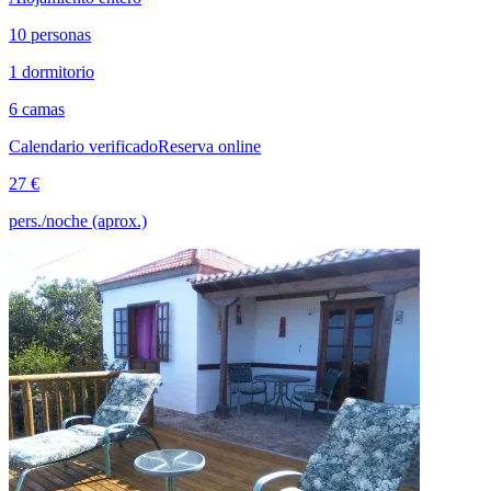
10 personas
1 dormitorio
6 camas
Calendario verificado
Reserva online
27 €
pers./noche (aprox.)