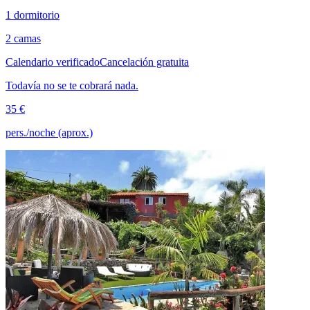
1 dormitorio
2 camas
Calendario verificado
Cancelación gratuita
Todavía no se te cobrará nada.
35 €
pers./noche (aprox.)