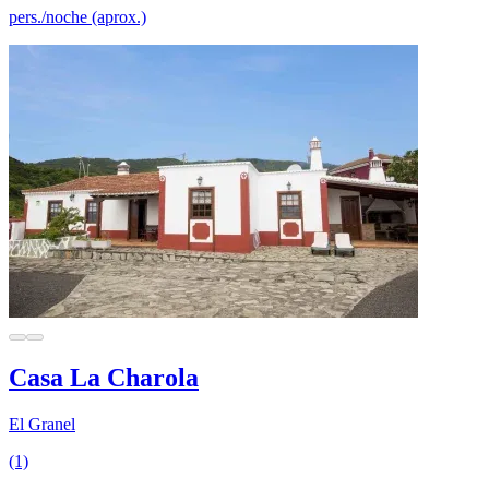
pers./noche (aprox.)
Casa La Charola
El Granel
(1)