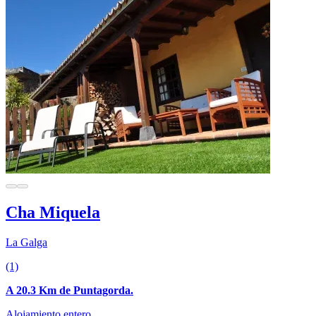
Cha Miquela
La Galga
(1)
A 20.3 Km de Puntagorda.
Alojamiento entero