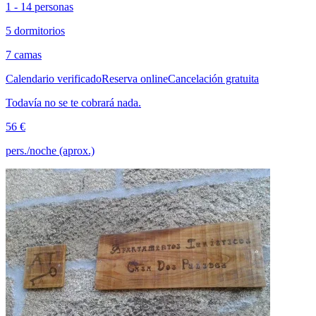
1 - 14 personas
5 dormitorios
7 camas
Calendario verificado
Reserva online
Cancelación gratuita
Todavía no se te cobrará nada.
56 €
pers./noche (aprox.)