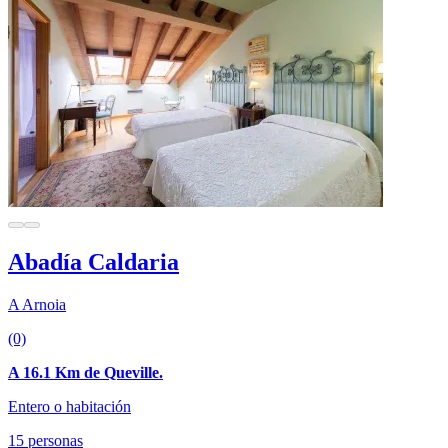
Abadía Caldaria
A Arnoia
(0)
A 16.1 Km de Queville.
Entero o habitación
15 personas