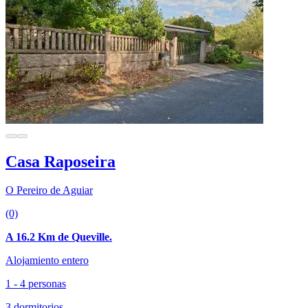
Casa Raposeira
O Pereiro de Aguiar
(0)
A 16.2 Km de Queville.
Alojamiento entero
1 - 4 personas
3 dormitorios