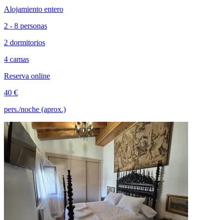
Alojamiento entero
2 - 8 personas
2 dormitorios
4 camas
Reserva online
40 €
pers./noche (aprox.)