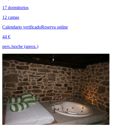
17 dormitorios
12 camas
Calendario verificado
Reserva online
44 €
pers./noche (aprox.)