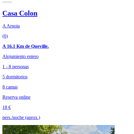
Casa Colon
A Arnoia
(0)
A 16.1 Km de Queville.
Alojamiento entero
1 - 8 personas
5 dormitorios
8 camas
Reserva online
18 €
pers./noche (aprox.)