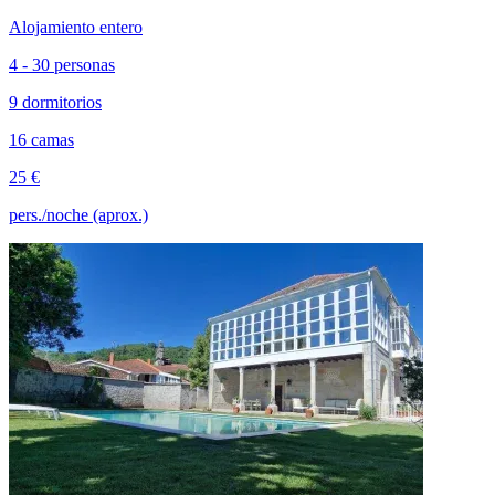
Alojamiento entero
4 - 30 personas
9 dormitorios
16 camas
25 €
pers./noche (aprox.)