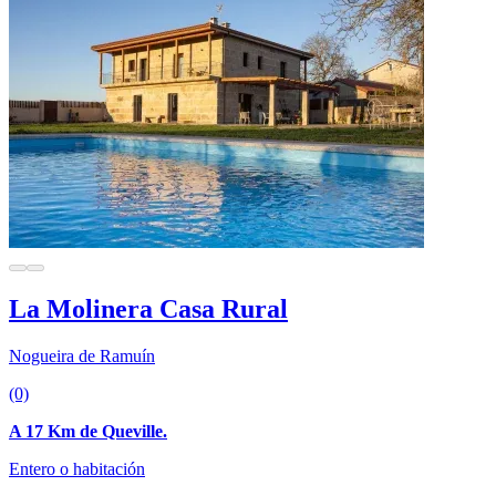
La Molinera Casa Rural
Nogueira de Ramuín
(0)
A 17 Km de Queville.
Entero o habitación