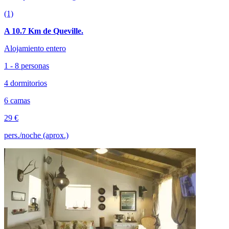
(1)
A 10.7 Km de Queville.
Alojamiento entero
1 - 8 personas
4 dormitorios
6 camas
29 €
pers./noche (aprox.)