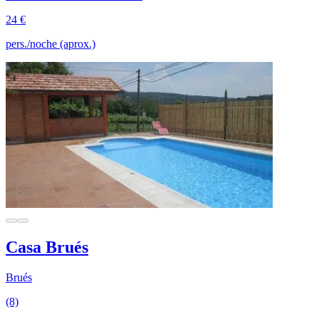
24 €
pers./noche (aprox.)
Casa Brués
Brués
(8)