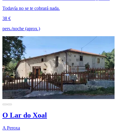
Todavía no se te cobrará nada.
38 €
pers./noche (aprox.)
O Lar do Xoal
A Peroxa