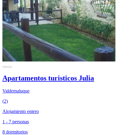
Apartamentos turisticos Julia
Valdemaluque
(2)
Alojamiento entero
1 - 7 personas
8 dormitorios