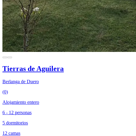
Tierras de Aguilera
Berlanga de Duero
(0)
Alojamiento entero
6 - 12 personas
5 dormitorios
12 camas