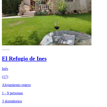
El Refugio de Ines
Inés
(17)
Alojamiento entero
1 - 9 personas
3 dormitorios