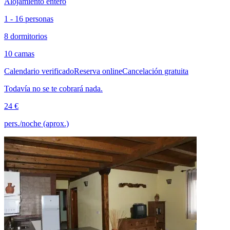
Alojamiento entero
1 - 16 personas
8 dormitorios
10 camas
Calendario verificado
Reserva online
Cancelación gratuita
Todavía no se te cobrará nada.
24 €
pers./noche (aprox.)