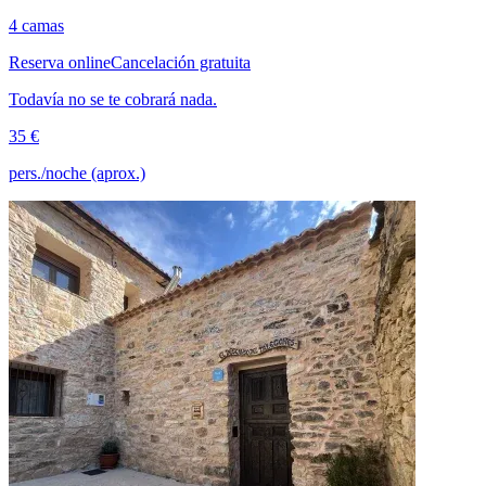
4 camas
Reserva online
Cancelación gratuita
Todavía no se te cobrará nada.
35 €
pers./noche (aprox.)