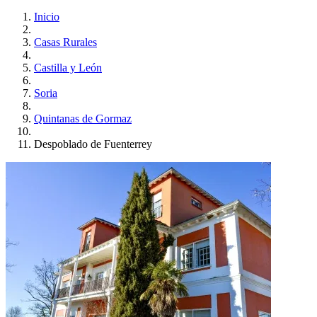
Inicio
Casas Rurales
Castilla y León
Soria
Quintanas de Gormaz
Despoblado de Fuenterrey