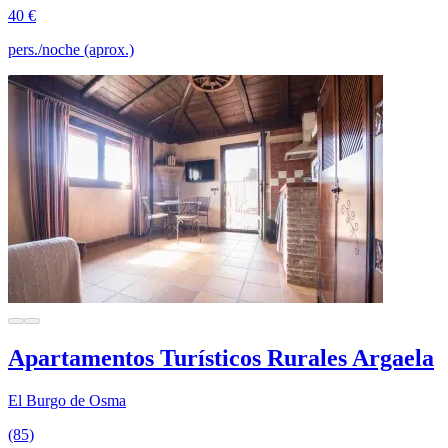
40 €
pers./noche (aprox.)
Apartamentos Turísticos Rurales Argaela
El Burgo de Osma
(85)