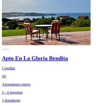
Apto En La Gloria Bendita
Comillas
(0)
Alojamiento entero
2 - 4 personas
1 dormitorio