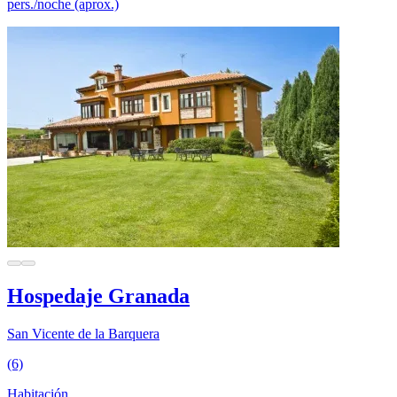
pers./noche (aprox.)
Hospedaje Granada
San Vicente de la Barquera
(6)
Habitación