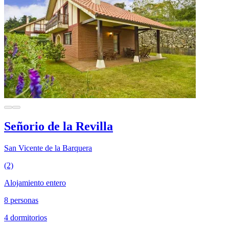
Señorio de la Revilla
San Vicente de la Barquera
(2)
Alojamiento entero
8 personas
4 dormitorios