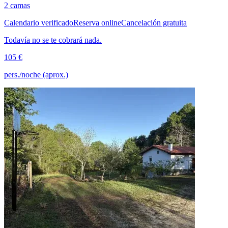
2 camas
Calendario verificado
Reserva online
Cancelación gratuita
Todavía no se te cobrará nada.
105 €
pers./noche (aprox.)