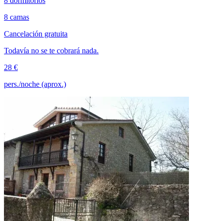
8 dormitorios
8 camas
Cancelación gratuita
Todavía no se te cobrará nada.
28 €
pers./noche (aprox.)