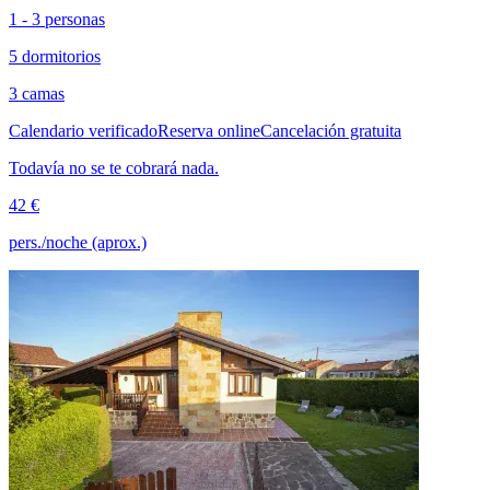
1 - 3 personas
5 dormitorios
3 camas
Calendario verificado
Reserva online
Cancelación gratuita
Todavía no se te cobrará nada.
42 €
pers./noche (aprox.)