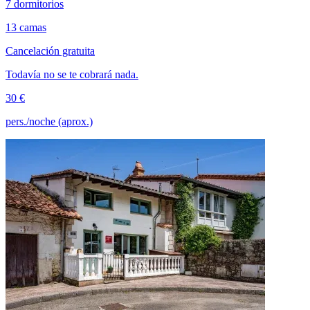
7 dormitorios
13 camas
Cancelación gratuita
Todavía no se te cobrará nada.
30 €
pers./noche (aprox.)