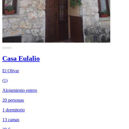
Casa Eulalio
El Olivar
(1)
Alojamiento entero
20 personas
1 dormitorio
13 camas