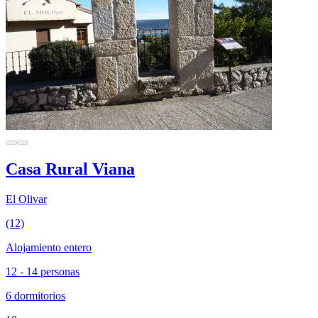
Casa Rural Viana
El Olivar
(12)
Alojamiento entero
12 - 14 personas
6 dormitorios