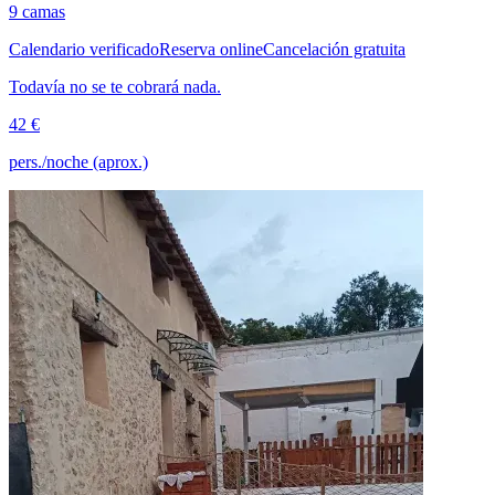
9 camas
Calendario verificado
Reserva online
Cancelación gratuita
Todavía no se te cobrará nada.
42 €
pers./noche (aprox.)