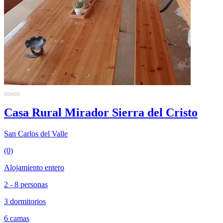
Casa Rural Mirador Sierra del Cristo
San Carlos del Valle
(0)
Alojamiento entero
2 - 8 personas
3 dormitorios
6 camas