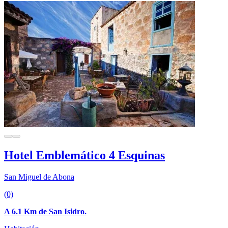
Hotel Emblemático 4 Esquinas
San Miguel de Abona
(0)
A 6.1 Km de San Isidro.