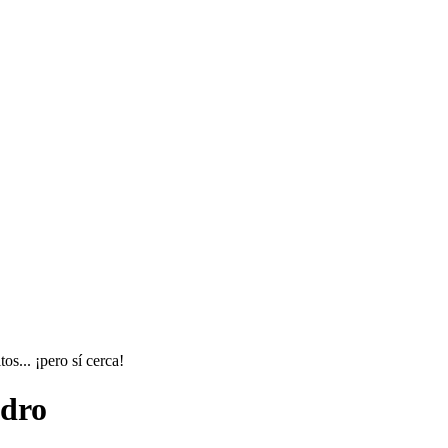
os... ¡pero sí cerca!
idro