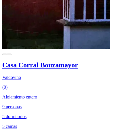
Casa Corral Bouzamayor
Valdoviño
(0)
Alojamiento entero
9 personas
5 dormitorios
5 camas