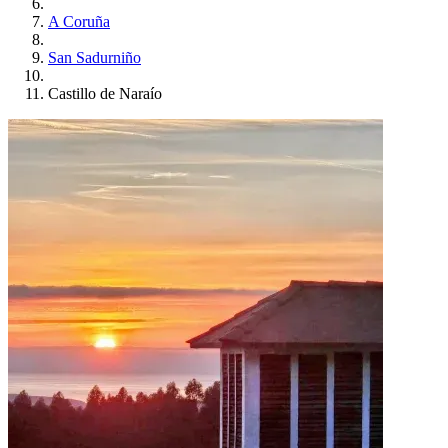
A Coruña
San Sadurniño
Castillo de Naraío