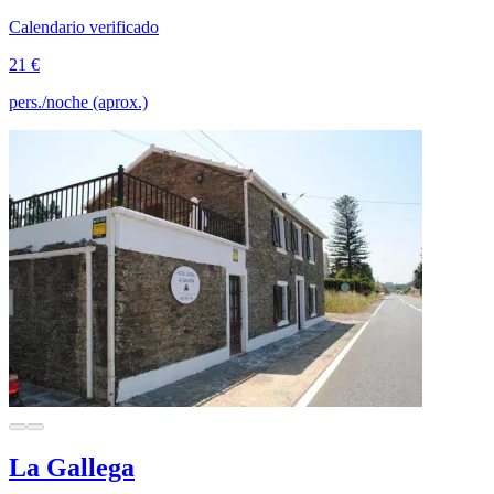
Calendario verificado
21 €
pers./noche (aprox.)
La Gallega