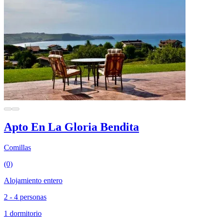
Apto En La Gloria Bendita
Comillas
(0)
Alojamiento entero
2 - 4 personas
1 dormitorio