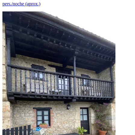
pers./noche (aprox.)