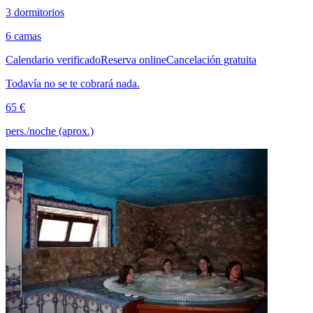
3 dormitorios
6 camas
Calendario verificado
Reserva online
Cancelación gratuita
Todavía no se te cobrará nada.
65 €
pers./noche (aprox.)