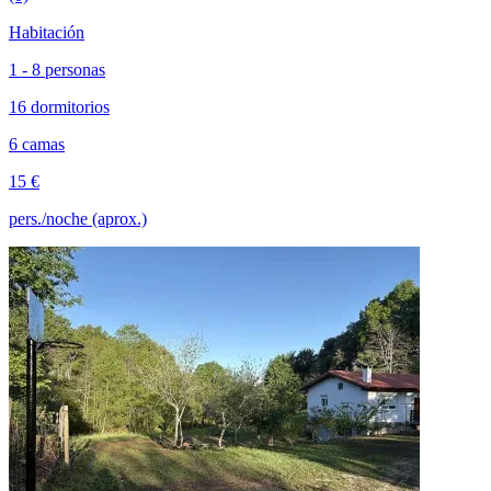
Habitación
1 - 8 personas
16 dormitorios
6 camas
15 €
pers./noche (aprox.)