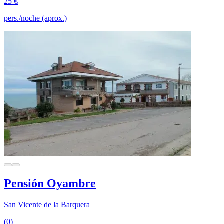
25 €
pers./noche (aprox.)
Pensión Oyambre
San Vicente de la Barquera
(0)