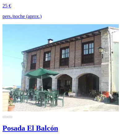
25 €
pers./noche (aprox.)
Posada El Balcón