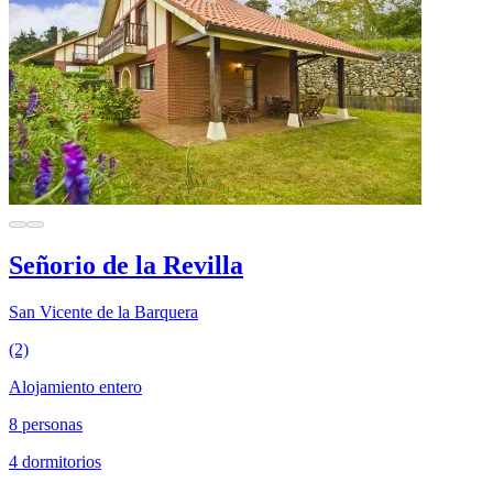
Señorio de la Revilla
San Vicente de la Barquera
(2)
Alojamiento entero
8 personas
4 dormitorios