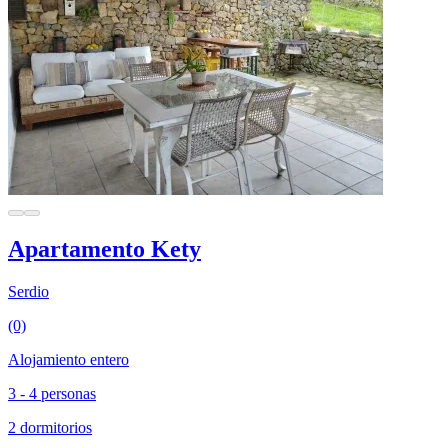
Apartamento Kety
Serdio
(0)
Alojamiento entero
3 - 4 personas
2 dormitorios