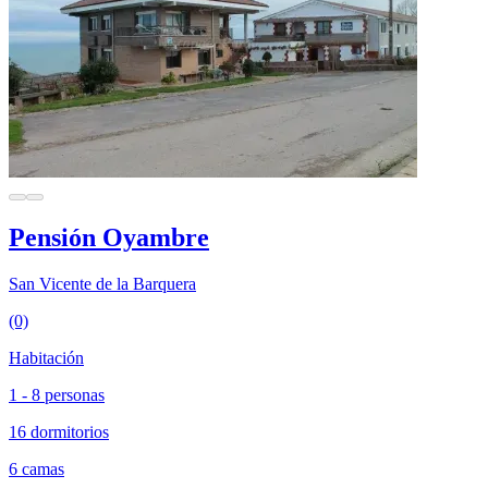
Pensión Oyambre
San Vicente de la Barquera
(0)
Habitación
1 - 8 personas
16 dormitorios
6 camas