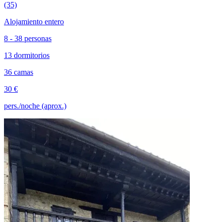
(35)
Alojamiento entero
8 - 38 personas
13 dormitorios
36 camas
30 €
pers./noche (aprox.)