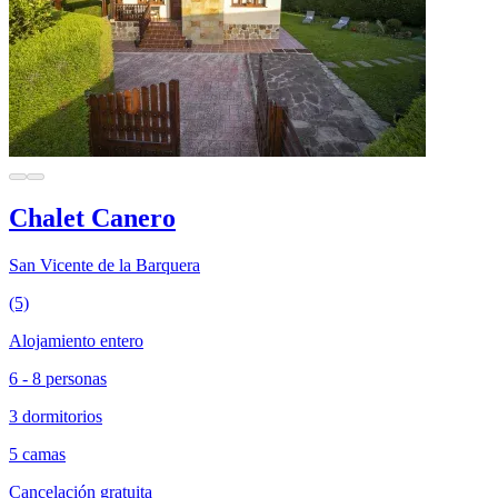
Chalet Canero
San Vicente de la Barquera
(5)
Alojamiento entero
6 - 8 personas
3 dormitorios
5 camas
Cancelación gratuita