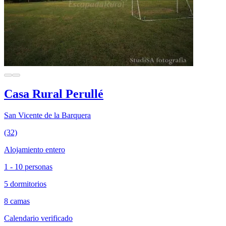
Casa Rural Perullé
San Vicente de la Barquera
(32)
Alojamiento entero
1 - 10 personas
5 dormitorios
8 camas
Calendario verificado