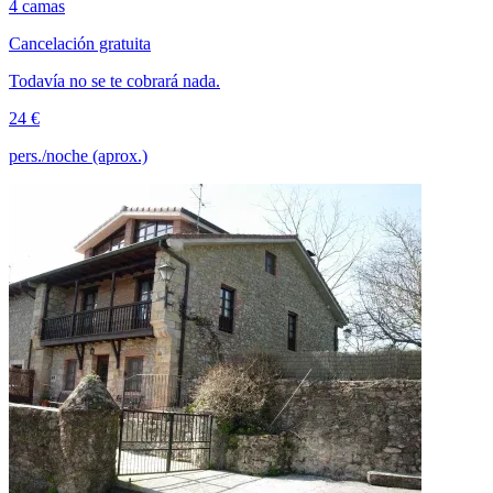
4 camas
Cancelación gratuita
Todavía no se te cobrará nada.
24 €
pers./noche (aprox.)